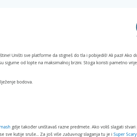
tine! Uništi sve platforme da stigneš do tla i pobijediš! Ali pazi! Ako 
nisu sigurne od lopte na maksimalnoj brzini. Stoga koristi pametno vrij
ilježenje bodova.
Smash
gdje također uništavaš razne predmete. Ako voliš slagati stvari
e sve kutije sruše... Za još više
zabavnog
slaganja tu je i
Super Scary