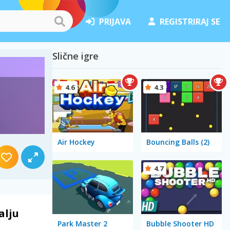
PRIJAVA
REGISTRIRAJ SE
Slične igre
4.6
4.3
Air Hockey
Bouncing Balls (2)
4.7
alju
Park Master 2
Bubble Shooter HD