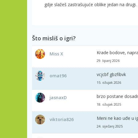
gdje slažeš zastrašujuće oblike jedan na drugi.
Što misliš o igri?
Krade bodove, naprav
Miss X
29. lipanj 2026
vcjcbf gbzfibvk
omat96
15. ožujak 2026
brzo postane dosadna
jasnaxD
18. ožujak 2025
Meni ne kao uđe u ig
viktoria826
24. siječanj 2025