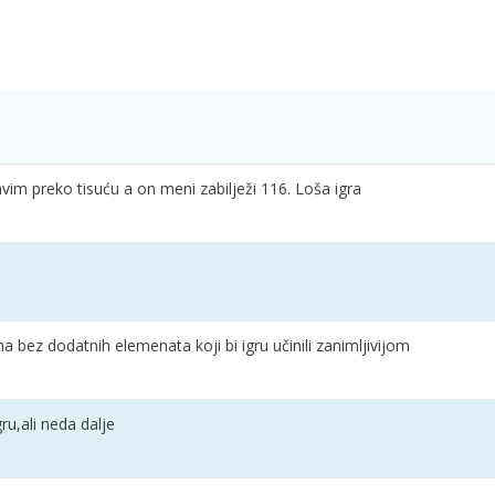
im preko tisuću a on meni zabilježi 116. Loša igra
 bez dodatnih elemenata koji bi igru učinili zanimljivijom
ru,ali neda dalje