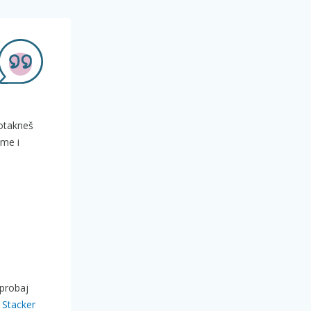
dotakneš
eme i
 probaj
 Stacker