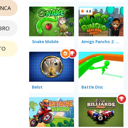
NCA
4.8
BRO
Snake Mobile
Amigo Pancho 2: New York Party
TO
Belot
Battle Disc