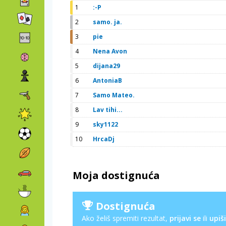
1
:-P
2
samo. ja.
3
pie
4
Nena Avon
5
dijana29
6
AntoniaB
7
Samo Mateo.
8
Lav tihi...
9
sky1122
10
HrcaDj
Moja dostignuća
Dostignuća
Ako želiš spremiti rezultat,
prijavi se
ili
upiši