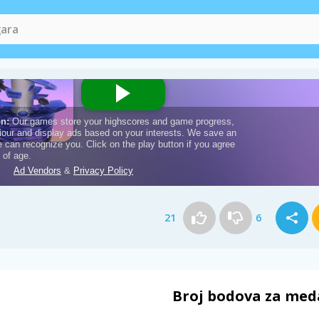
21
6
Broj bodova za med