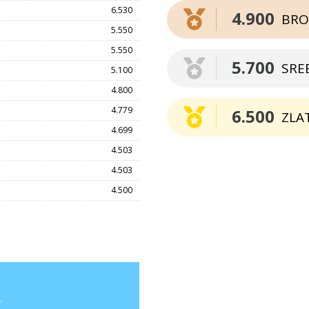
6.530
4.900
BRO
5.550
5.550
5.700
SRE
5.100
4.800
4.779
6.500
ZLA
4.699
4.503
4.503
4.500
.