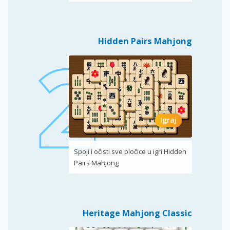
Hidden Pairs Mahjong
Igraj
Spoji i očisti sve pločice u igri Hidden
Pairs Mahjong
Heritage Mahjong Classic