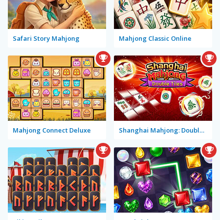
Safari Story Mahjong
Mahjong Classic Online
Mahjong Connect Deluxe
Shanghai Mahjong: Double Tiles