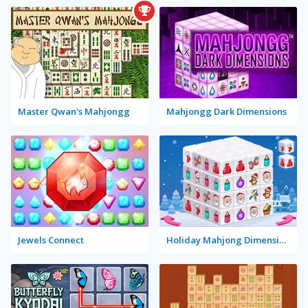
Master Qwan's Mahjongg
Mahjongg Dark Dimensions
Jewels Connect
Holiday Mahjong Dimensions