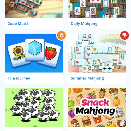
Cube Match
Daily Mahjong
Tile Journey
Summer Mahjong