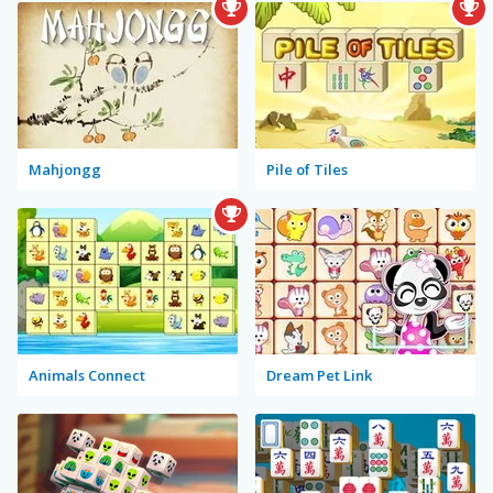
Mahjongg
Pile of Tiles
Animals Connect
Dream Pet Link