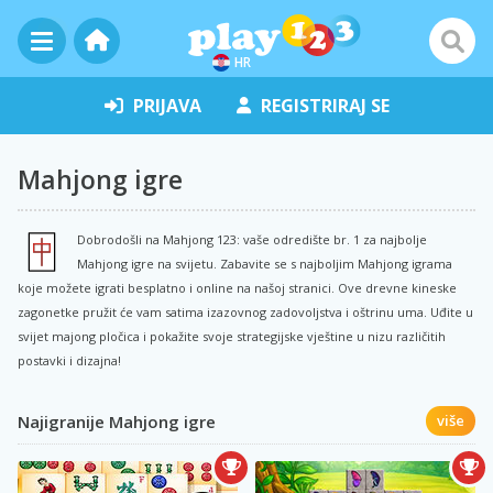
HR
PRIJAVA
REGISTRIRAJ SE
Mahjong igre
Dobrodošli na Mahjong 123: vaše odredište br. 1 za najbolje
Mahjong igre na svijetu. Zabavite se s najboljim Mahjong igrama
koje možete igrati besplatno i online na našoj stranici. Ove drevne kineske
zagonetke pružit će vam satima izazovnog zadovoljstva i oštrinu uma. Uđite u
svijet majong pločica i pokažite svoje strategijske vještine u nizu različitih
postavki i dizajna!
Najigranije Mahjong igre
više