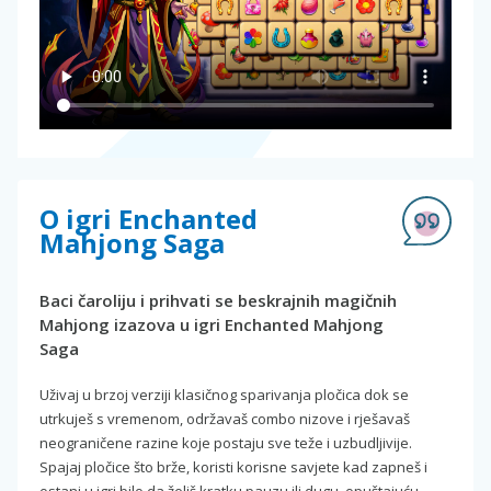
O igri Enchanted
Mahjong Saga
Baci čaroliju i prihvati se beskrajnih magičnih
Mahjong izazova u igri Enchanted Mahjong
Saga
Uživaj u brzoj verziji klasičnog sparivanja pločica dok se
utrkuješ s vremenom, održavaš combo nizove i rješavaš
neograničene razine koje postaju sve teže i uzbudljivije.
Spajaj pločice što brže, koristi korisne savjete kad zapneš i