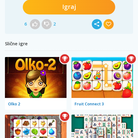
Igraj
6
2
Slične igre
Olko 2
Fruit Connect 3