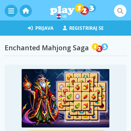
HR
PRIJAVA
REGISTRIRAJ SE
Enchanted Mahjong Saga