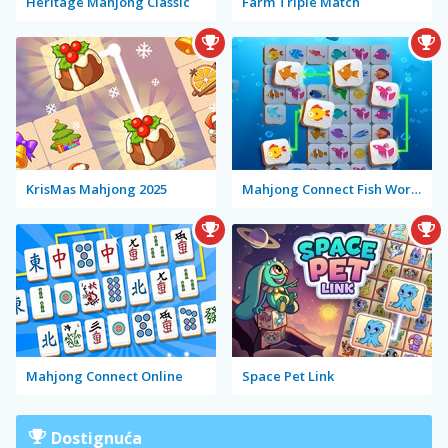
Heritage Mahjong Classic
Farm Triple Match
KrisMas Mahjong 2025
Mahjong Connect Fish World
Mahjong Connect Online
Space Pet Link
Dostignuća