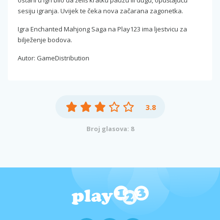
ostani u igri bilo da želiš kratku pauzu ili dugu, opuštajuću
sesiju igranja. Uvijek te čeka nova začarana zagonetka.
Igra Enchanted Mahjong Saga na Play123 ima ljestvicu za
bilježenje bodova.
Autor: GameDistribution
3.8
Broj glasova: 8