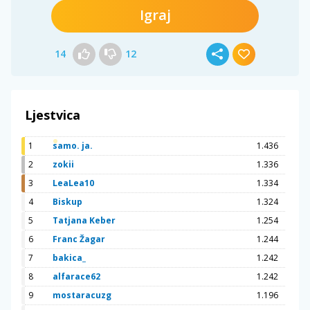
Igraj
14
12
Ljestvica
1
samo. ja.
1.436
2
zokii
1.336
3
LeaLea10
1.334
4
Biskup
1.324
5
Tatjana Keber
1.254
6
Franc Žagar
1.244
7
bakica_
1.242
8
alfarace62
1.242
9
mostaracuzg
1.196