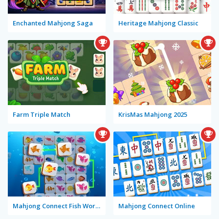
Enchanted Mahjong Saga
Heritage Mahjong Classic
Farm Triple Match
KrisMas Mahjong 2025
Mahjong Connect Fish World
Mahjong Connect Online