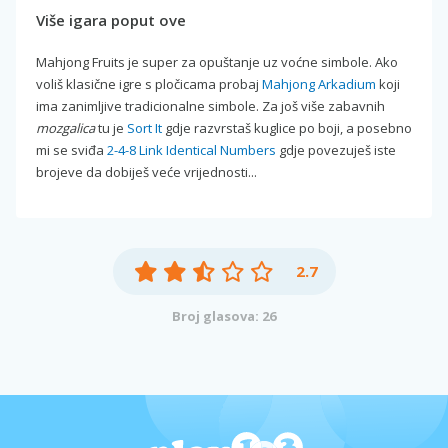
Više igara poput ove
Mahjong Fruits je super za opuštanje uz voćne simbole. Ako
voliš klasične igre s pločicama probaj
Mahjong Arkadium
koji
ima zanimljive tradicionalne simbole. Za još više zabavnih
mozgalica
tu je
Sort It
gdje razvrstaš kuglice po boji, a posebno
mi se sviđa
2-4-8 Link Identical Numbers
gdje povezuješ iste
brojeve da dobiješ veće vrijednosti...
2.7
Broj glasova: 26