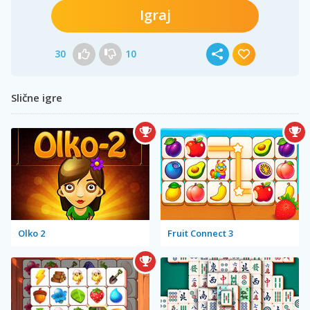
Igraj
30
10
Slične igre
Olko 2
Fruit Connect 3