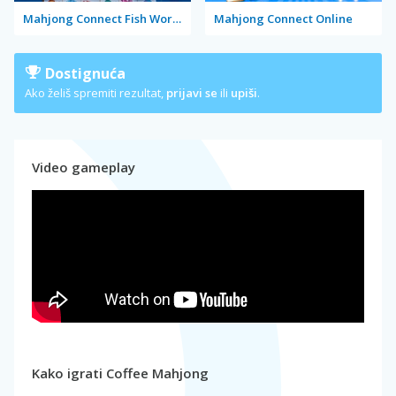
Mahjong Connect Fish World
Mahjong Connect Online
Dostignuća
Ako želiš spremiti rezultat,
prijavi se
ili
upiši
.
Video gameplay
Kako igrati Coffee Mahjong