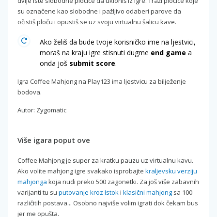
dvije iste slobodne pločice da ukloniš iz igre. Traži pločice koje
su označene kao slobodne i pažljivo odaberi parove da
očistiš ploču i opustiš se uz svoju virtualnu šalicu kave.
Ako želiš da bude tvoje korisničko ime na ljestvici,
moraš na kraju igre stisnuti dugme
end game
a
onda još
submit score
.
Igra Coffee Mahjong na Play123 ima ljestvicu za bilježenje
bodova.
Autor: Zygomatic
Više igara poput ove
Coffee Mahjong je super za kratku pauzu uz virtualnu kavu.
Ako volite mahjong igre svakako isprobajte
kraljevsku verziju
mahjonga
koja nudi preko 500 zagonetki. Za još više zabavnih
varijanti tu su
putovanje kroz Istok
i
klasični mahjong
sa 100
različitih postava... Osobno najviše volim igrati dok čekam bus
jer me opušta.