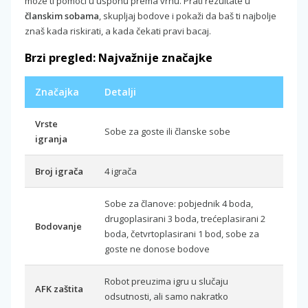
može ti pomoći u usponu prema vrhu. Prati rezultate u
članskim sobama
, skupljaj bodove i pokaži da baš ti najbolje
znaš kada riskirati, a kada čekati pravi bacaj.
Brzi pregled: Najvažnije značajke
Značajka
Detalji
Vrste
Sobe za goste ili članske sobe
igranja
Broj igrača
4 igrača
Sobe za članove: pobjednik 4 boda,
drugoplasirani 3 boda, trećeplasirani 2
Bodovanje
boda, četvrtoplasirani 1 bod, sobe za
goste ne donose bodove
Robot preuzima igru u slučaju
AFK zaštita
odsutnosti, ali samo nakratko