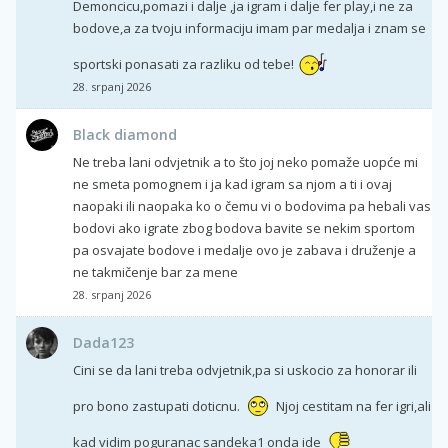
Demoncicu,pomazi i dalje ,ja igram i dalje fer play,i ne za
bodove,a za tvoju informaciju imam par medalja i znam se
sportski ponasati za razliku od tebe!
28. srpanj 2026
Black diamond
Ne treba lani odvjetnik a to što joj neko pomaže uopće mi
ne smeta pomognem i ja kad igram sa njom a ti i ovaj
naopaki ili naopaka ko o čemu vi o bodovima pa hebali vas
bodovi ako igrate zbog bodova bavite se nekim sportom
pa osvajate bodove i medalje ovo je zabava i druženje a
ne takmičenje bar za mene
28. srpanj 2026
Dada123
Cini se da lani treba odvjetnik,pa si uskocio za honorar ili
pro bono zastupati doticnu.
Njoj cestitam na fer igri,ali
kad vidim poguranac sandeka1 onda ide