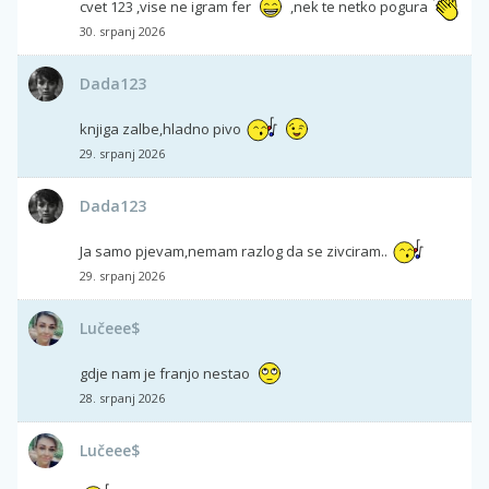
cvet 123 ,vise ne igram fer
,nek te netko pogura
30. srpanj 2026
Dada123
knjiga zalbe,hladno pivo
29. srpanj 2026
Dada123
Ja samo pjevam,nemam razlog da se zivciram..
29. srpanj 2026
Lučeee$
gdje nam je franjo nestao
28. srpanj 2026
Lučeee$