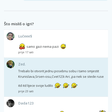
Što misliš o igri?
Lučeee$
samo gazi nema pazi
prije 17 sati
Zed.
Trebalo bi otvorit jednu posebnu sobu i tamo smjestit
Krunislava,Srsen-osu,Cvet123i Arc ,pa nek se stede ruse
itd itd lijece svoje ludilo
prije 23 sati
Dada123