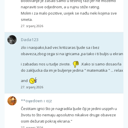
Bodovanje je zasad samo u testnoj fazi jer ne možemo
napraviti sve odjednom, a u rujnu stiže rating.
Molim i za malo pozitive, uvijek se nađu neki kojima sve
smeta.
27. srpanj 2026
Dada123
zlo i naopako,kad vec kritizaras ljude sa i bez
obaveza,zbog cega si na igricama ,pa tako i ti buljis u ekran
i zabadas nos u tudje zivote.
.Kako si samo dosao/la
do zakljucka da im je buljenje jedina " matematika " ... relax
and
27. srpanj 2026
**oʞɐdoɐn ı oןz
Čestitam igrici što je nagradila ljude čiji je jedini uspjeh u
životu to što nemaju apsolutno nikakve druge obaveze
osim dežurati pokraj ekrana."
27. srpanj 2026