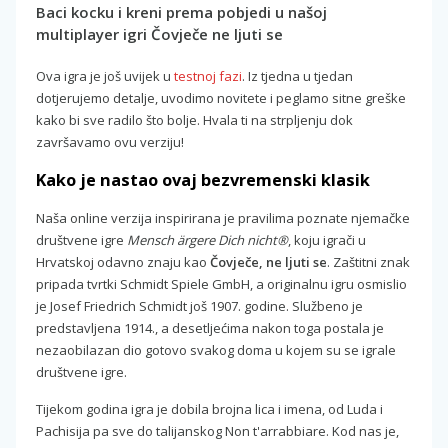
Baci kocku i kreni prema pobjedi u našoj
multiplayer igri Čovječe ne ljuti se
Ova igra je još uvijek u
testnoj fazi
. Iz tjedna u tjedan
dotjerujemo detalje, uvodimo novitete i peglamo sitne greške
kako bi sve radilo što bolje. Hvala ti na strpljenju dok
završavamo ovu verziju!
Kako je nastao ovaj bezvremenski klasik
Naša online verzija inspirirana je pravilima poznate njemačke
društvene igre
Mensch ärgere Dich nicht®
, koju igrači u
Hrvatskoj odavno znaju kao
Čovječe, ne ljuti se
. Zaštitni znak
pripada tvrtki Schmidt Spiele GmbH, a originalnu igru osmislio
je Josef Friedrich Schmidt još 1907. godine. Službeno je
predstavljena 1914., a desetljećima nakon toga postala je
nezaobilazan dio gotovo svakog doma u kojem su se igrale
društvene igre.
Tijekom godina igra je dobila brojna lica i imena, od Luda i
Pachisija pa sve do talijanskog Non t'arrabbiare. Kod nas je,