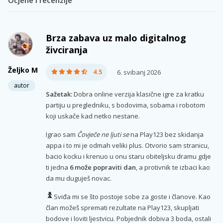
Ocjene i recenzije
Brza zabava uz malo digitalnog
živciranja
Željko M
4.5
6. svibanj 2026
autor
Sažetak:
Dobra online verzija klasične igre za kratku
partiju u pregledniku, s bodovima, sobama i robotom
koji uskače kad netko nestane.
Igrao sam
Čovječe ne ljuti se
na Play123 bez skidanja
appa i to mi je odmah veliki plus. Otvorio sam stranicu,
bacio kocku i krenuo u onu staru obiteljsku dramu gdje
ti jedna
6 može popraviti dan
, a protivnik te izbaci kao
da mu duguješ novac.
Sviđa mi se što postoje sobe za goste i članove. Kao
član možeš spremati rezultate na Play123, skupljati
bodove i loviti ljestvicu. Pobjednik dobiva 3 boda, ostali