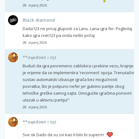
28. srpanj 2026
Black diamond
Dada123 ne pricaj gluposti za Lanu. Lana igra fer. Pogledaj
kako igra cvet123 pa onda nešto pričaj
28. srpanj 2026
**oʞɐdoɐn ı oןz
Budući da igra povremeno zablokira i prekine vezu, krajnje
je vrijeme da se implementira 'reconnect' opcija. Trenutačni
sustav automatski izbacuje igrača bez mogućnosti
povratka, što je potpuno nefer jer gubimo partije zbog
tehničke greške samog sajta. Omogućite igračima ponovni
ulazak u aktivnu partiju!"
28. srpanj 2026
**oʞɐdoɐn ı oןz
Sve ok Dado da su svi kao ti bilo bi superrrr