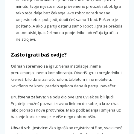
minutu, tvoje mjesto može privremeno preuzeti robot. Igra
tako teče dalje bez čekanja. Ako robot odradi posao
umjesto tebe i pobijedi, dobit ćeš samo 1 bod. Pošteno je
pošteno. A ako u partiji ostanu samo roboti, igra se prekida
automatski, ipak želimo da pobjednike određuju igrači, a
ne strojevi.
Zašto igrati baš ovdje?
Odmah spremno za igru:
Nema instalacije, nema
preuzimanja i nema kompliciranja. Otvoriš igru u pregledniku i
kreneš, bilo da si za računalom, tabletom ili na mobitelu.
Savršeno za kratki predah tijekom dana ili partiju navečer.
Društvena zabava:
Najbolji dio ove igre uvijek su bili ljudi.
Prijatelje možeš pozvati izravno linkom do sobe, a kroz chat
lako pronaći i nove protivnike. Malo podbadanja i smijeha uz
bacanje kockice ovdje je više nego dobrodošlo.
Uhvati vrh ljestvice:
Ako igraš kao registrirani član, svaki meč