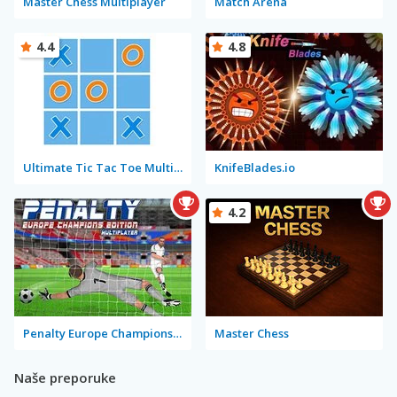
Master Chess Multiplayer
Match Arena
4.4
4.8
Ultimate Tic Tac Toe Multiplayer
KnifeBlades.io
4.2
Penalty Europe Champions Edition Multiplayer
Master Chess
Naše preporuke