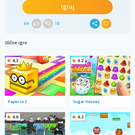
Igraj
64
18
Slične igre
4.3
4.2
Paper.io 2
Sugar Heroes
4.6
4.2