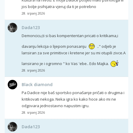
Kultura na nivou. E moja Dadice posjeti malo psihologa ili
jos bolje psihijatra vjeruj da ti je potrebno
28. srpanj 2026
Dada123
Demoncicu,ti si bas kompententan pricati o kritikama,i
davanju lekcija o lijepom ponasanju
.." odjeb je
lansiran za sve primitivce i kretene jer su mi otupili zivce.A
lansirano je i ogromno " ko Vas 'ebe.. Edo Majka.
28. srpanj 2026
Black diamond
Pa Dadice nije baš sportsko ponašanje pričati o drugima i
kritikovati nekoga. Neka igra ko kako hoce ako mi ne
odgovara jednostavno napustim igru.
28. srpanj 2026
Dada123