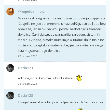
**oʞɐdoɐn ı oןz
Svaka čast programerima na novom bodovanju, uspjeli ste
'Čovječe ne ljuti se' pretvoriti u kviz izdržljivosti za ljude bez
obaveza, jer su ovi na vrhu postali nedodirljivi rekorderi
dokolice. Čak i da izgube par partija zaredom, sistem ih
mazi s 1-2 boda, a maksimum im je 4. Budući da ih nitko ne
može stići zbog takve matematike, ljestvica više nije rang-
lista majstora, nego dokolica.
27. srpanj 2026
Dada123
Admine,motaj kablove i ukini ljestvicu !
26. srpanj 2026
Dada123
E,moja Lana,lako je biti prvi na ljestvici kad ti Sandek cuva