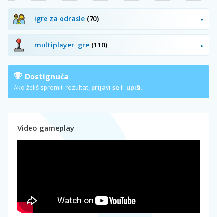
igre za odrasle
(70)
multiplayer igre
(110)
Dostignuća
Ako želiš spremiti rezultat,
prijavi se
ili
upiši
.
Video gameplay