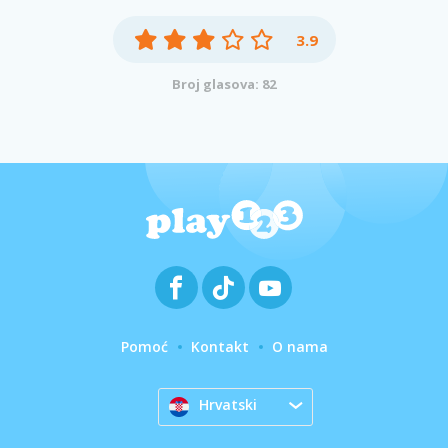
3.9
Broj glasova: 82
Pomoć
Kontakt
O nama
Hrvatski