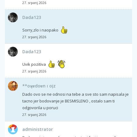
27. srpanj 2026
Dada123
Sorry,zlo i naopako
27. srpanj 2026
Dada123
Uvik pozitiva
27. srpanj 2026
**oʞɐdoɐn ı oןz
Dado ovo se ne odnosi na tebe a sve sto sam napisala je
tacno jer bodovanje je BESMISLENO , ostalo sam ti
odgovorila u poruci
27. srpanj 2026
administrator