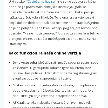
U Hrvatskoj "
Čovječe, ne ljuti se
" nije samo zabava za kišne
dane, nego prava mala obiteljska institucija. Igralo se
posvuda, za kuhinjskim stolom, na moru, kod bake, poslije
ručka, uz pršut, kulen ili kolače. To je ona igra u kojoj se svi
smiju dok ne dođe trenutak kad nekome nedostaje baš jedno
polje do pobjede. Tada kreću ozbiljni pogledi, pregovori i ono
poznato: "Ma ne mogu vjerovati!" Upravo tu atmosferu želimo
prenijeti i online, da isti žar možeš podijeliti i kad niste svi na
istom mjestu.
Kako funkcionira naša online verzija
Dvije vrste soba
: Možeš birati između soba za goste i soba
za članove. U gostujućim sobama igraš opušteno, bez
prijave i bez pritiska. U članskim sobama registrirani igrači
skupljaju bodove i napreduju na ljestvici.
Sustav bodova
: Pobjednik dobiva 4 boda, drugoplasirani 3
boda, trećeplasirani 2 boda, četvrtoplasirani 1 bod. Ako
napustite igru prije vremena, ostajete bez bodova.
AFK zaštita
: Ako nakratko nestaneš jer zvoni mobitel,
netko ti je na vratima ili jednostavno moraš odletjeti na