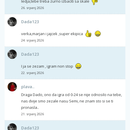
ledja,tebe treba zurno izbaciti sa skale
26. srpanj 2026
Dada123
verka,marjan i jajcek ,super ekipica
24. srpanj 2026
Dada123
I ja se zezam , igram non stop
22. srpanj 2026
plava..
Draga Dado, ono da igra od 0-24 se nije odnosilo na tebe,
nas dvije smo zezale nasu Semi, ne znam sto si se ti
pronasla..
21. srpanj 2026
Dada123