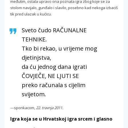
međutim, ostala upravo ona poznata igra zbog koje se za
stolom navijalo, gunđalo i slavilo, posebno kad nekoga izbaciš
tik pred ulazak u kućicu.
Sveto čudo RAČUNALNE
TEHNIKE.
Tko bi rekao, u vrijeme mog
djetinjstva,
da ću jednog dana igrati
ČOVJEČE, NE LJUTI SE
preko računala s cijelim
svijetom.
—sponkacom,
22. travnja 2011.
Igra koja se u Hrvatskoj igra srcem i glasno