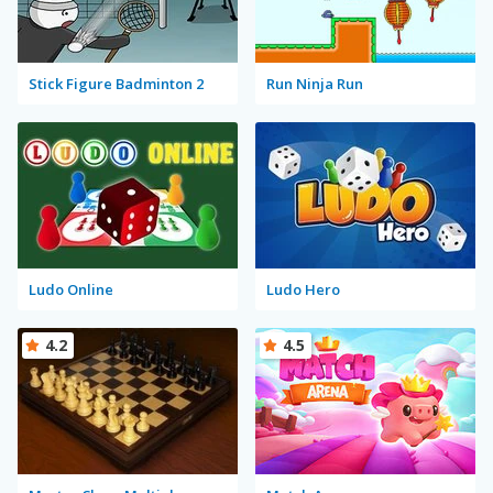
Stick Figure Badminton 2
Run Ninja Run
Ludo Online
Ludo Hero
4.2
4.5