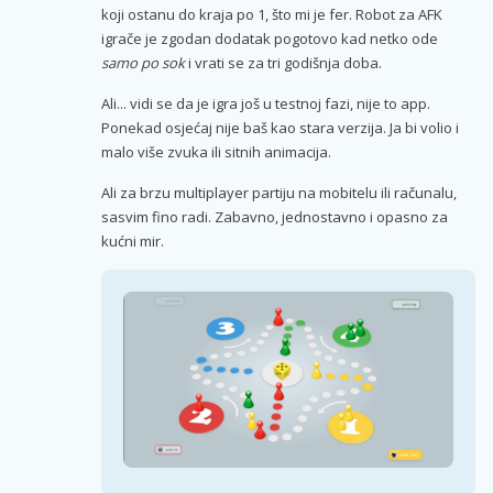
koji ostanu do kraja po 1, što mi je fer. Robot za AFK
igrače je zgodan dodatak pogotovo kad netko ode
samo po sok
i vrati se za tri godišnja doba.
Ali... vidi se da je igra još u testnoj fazi, nije to app.
Ponekad osjećaj nije baš kao stara verzija. Ja bi volio i
malo više zvuka ili sitnih animacija.
Ali za brzu multiplayer partiju na mobitelu ili računalu,
sasvim fino radi. Zabavno, jednostavno i opasno za
kućni mir.