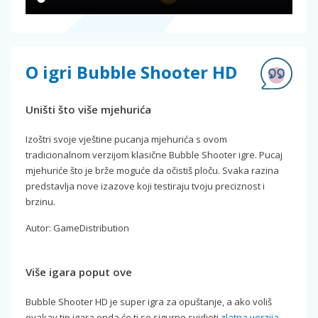
O igri Bubble Shooter HD
Uništi što više mjehurića
Izoštri svoje vještine pucanja mjehurića s ovom
tradicionalnom verzijom klasične Bubble Shooter igre. Pucaj
mjehuriće što je brže moguće da očistiš ploču. Svaka razina
predstavlja nove izazove koji testiraju tvoju preciznost i
brzinu.
Autor: GameDistribution
Više igara poput ove
Bubble Shooter HD je super igra za opuštanje, a ako voliš
ovakav tip igara onda će ti se sigurno svidjeti
zlatna verzija