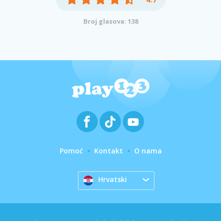
Broj glasova: 138
Pomoć
Kontakt
O nama
Hrvatski