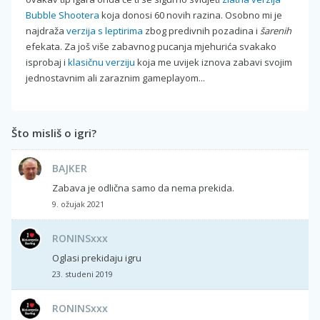
Bubble Shootera
koja donosi 60 novih razina. Osobno mi je
najdraža
verzija s leptirima
zbog predivnih pozadina i
šarenih
efekata. Za još više zabavnog pucanja mjehurića svakako
isprobaj i
klasičnu verziju
koja me uvijek iznova zabavi svojim
jednostavnim ali zaraznim gameplayom...
Što misliš o igri?
BAJKER
Zabava je odlična samo da nema prekida.
9. ožujak 2021
RONINSxxx
Oglasi prekidaju igru
23. studeni 2019
RONINSxxx