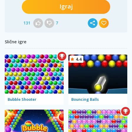
Igraj
131
7
Slične igre
4.4
Bubble Shooter
Bouncing Balls