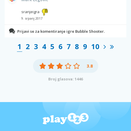
sranjeigra
9. srpanj 2017
Prijavi se za komentiranje igre Bubble Shooter.
1
2
3
4
5
6
7
8
9
10
3.8
Broj glasova: 1446