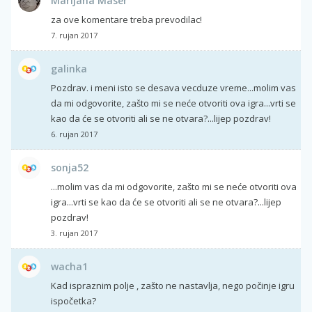
Marijana Maser
za ove komentare treba prevodilac!
7. rujan 2017
galinka
Pozdrav. i meni isto se desava vecduze vreme...molim vas
da mi odgovorite, zašto mi se neće otvoriti ova igra...vrti se
kao da će se otvoriti ali se ne otvara?...lijep pozdrav!
6. rujan 2017
sonja52
...molim vas da mi odgovorite, zašto mi se neće otvoriti ova
igra...vrti se kao da će se otvoriti ali se ne otvara?...lijep
pozdrav!
3. rujan 2017
wacha1
Kad ispraznim polje , zašto ne nastavlja, nego počinje igru
ispočetka?