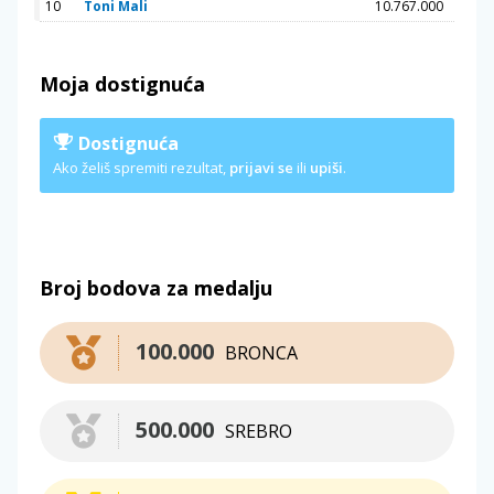
10
Toni Mali
10.767.000
Moja dostignuća
Dostignuća
Ako želiš spremiti rezultat,
prijavi se
ili
upiši
.
Broj bodova za medalju
100.000
BRONCA
500.000
SREBRO