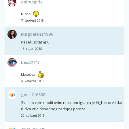
animegirlx
Nicee
7. studeni 2018
Magdalena1996
nezeli ucitat igru
18. rujan 2018
best@@t
klasična
4. kolovoz 2018
gost 216338
Sve sto cete dobiti ovim nacinom igranja je high score i dan
ili dva vrlo dosadnog zadnjeg poteza.
20. svibanj 2018