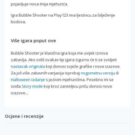
pojavljuje nova linija mjehurića.
Igra Bubble Shooter na Play123 ima ljestvicu za bilježenje
bodova.
Više igara poput ove
Bubble Shooter je klasična igra koja me uvijek iznova
zabavlja. Ako voliš ovakav tip igara sigurno će ti se svidjeti
nastavak originala
koji donosi svježe grafike i nove izazove.
Za još više
zabavnih
varijacija isprobaj
nogometnu verziju
ili
Halloween izdanje
s jezivim mjehurićima. Posebno mi se
sviđa
Story mode
koji kroz zanimljivu priču donosi nove
izazove...
Ocjene i recenzije