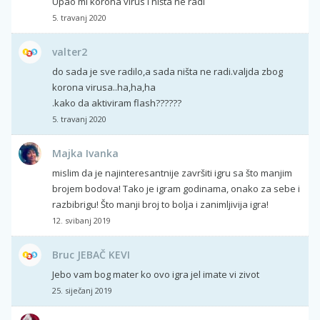
Upao mi korona virus i ništa ne radi
5. travanj 2020
valter2
do sada je sve radilo,a sada ništa ne radi.valjda zbog
korona virusa..ha,ha,ha
.kako da aktiviram flash??????
5. travanj 2020
Majka Ivanka
mislim da je najinteresantnije završiti igru sa što manjim
brojem bodova! Tako je igram godinama, onako za sebe i
razbibrigu! Što manji broj to bolja i zanimljivija igra!
12. svibanj 2019
Bruc JEBAČ KEVI
Jebo vam bog mater ko ovo igra jel imate vi zivot
25. siječanj 2019