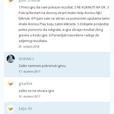
gost 216338
1 Preci igru da vam pokaze rezultat. 2 NE KLIKNUTI NA OK. 3
Pokraj Restart na desnoj strani imate Help ikonicu NJU
kliknuti. 4 Pojavi vam se ekran sa pomocnim uputama tamo
imate ikonicu Play koju zatim kliknete. 5 Dobijete posljednji
potez ponovno da odigrate, a igra zbraja rezultat zbog
greske u kodu igre. 6 Ponavljati navedene radnje do
zeljenog rezultata.
20. svibanj 2018
GORAN.t
Zašto nemrem pokrenuti igricu.
17. studeni 2017
gita954
zašto se ne otvara igra
10. studeni 2017
željo 55