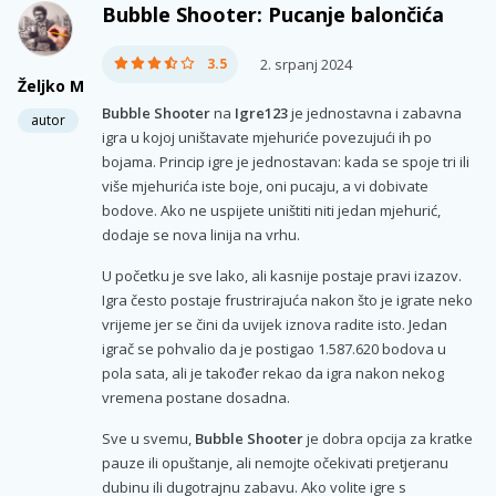
Bubble Shooter: Pucanje balončića
3.5
2. srpanj 2024
Željko M
Bubble Shooter
na
Igre123
je jednostavna i zabavna
autor
igra u kojoj uništavate mjehuriće povezujući ih po
bojama. Princip igre je jednostavan: kada se spoje tri ili
više mjehurića iste boje, oni pucaju, a vi dobivate
bodove. Ako ne uspijete uništiti niti jedan mjehurić,
dodaje se nova linija na vrhu.
U početku je sve lako, ali kasnije postaje pravi izazov.
Igra često postaje frustrirajuća nakon što je igrate neko
vrijeme jer se čini da uvijek iznova radite isto. Jedan
igrač se pohvalio da je postigao 1.587.620 bodova u
pola sata, ali je također rekao da igra nakon nekog
vremena postane dosadna.
Sve u svemu,
Bubble Shooter
je dobra opcija za kratke
pauze ili opuštanje, ali nemojte očekivati pretjeranu
dubinu ili dugotrajnu zabavu. Ako volite igre s