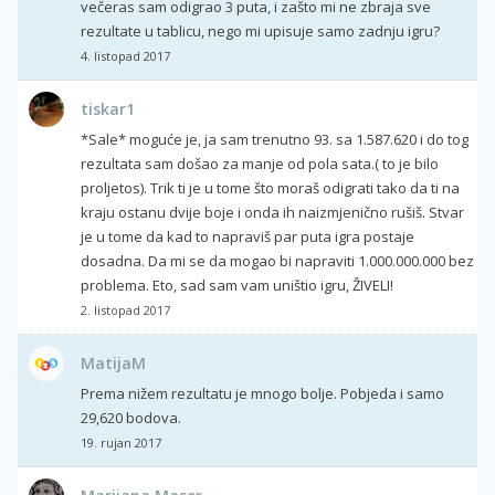
večeras sam odigrao 3 puta, i zašto mi ne zbraja sve
rezultate u tablicu, nego mi upisuje samo zadnju igru?
4. listopad 2017
tiskar1
*Sale* moguće je, ja sam trenutno 93. sa 1.587.620 i do tog
rezultata sam došao za manje od pola sata.( to je bilo
proljetos). Trik ti je u tome što moraš odigrati tako da ti na
kraju ostanu dvije boje i onda ih naizmjenično rušiš. Stvar
je u tome da kad to napraviš par puta igra postaje
dosadna. Da mi se da mogao bi napraviti 1.000.000.000 bez
problema. Eto, sad sam vam uništio igru, ŽIVELI!
2. listopad 2017
MatijaM
Prema nižem rezultatu je mnogo bolje. Pobjeda i samo
29,620 bodova.
19. rujan 2017