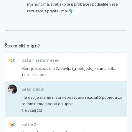
mjehurićima, svakako je isprobajte i podijelite vaše
rezultate s prijateljima!
Što misliš o igri?
KatarinaDomazet
Meni je kučbas me Zabavlja igr pobjeđuje sama sebe
11. studeni 2023
Sead Dedic
ma ovo je sranje nista nepovecava rezutat 5 pobjeda za
redom nema poena da upise
7. travanj 2021
valter2