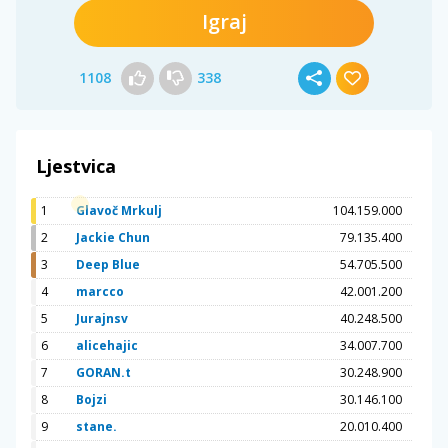
Igraj
1108
338
Ljestvica
1
Glavoč Mrkulj
104.159.000
2
Jackie Chun
79.135.400
3
Deep Blue
54.705.500
4
marcco
42.001.200
5
Jurajnsv
40.248.500
6
alicehajic
34.007.700
7
GORAN.t
30.248.900
8
Bojzi
30.146.100
9
stane.
20.010.400