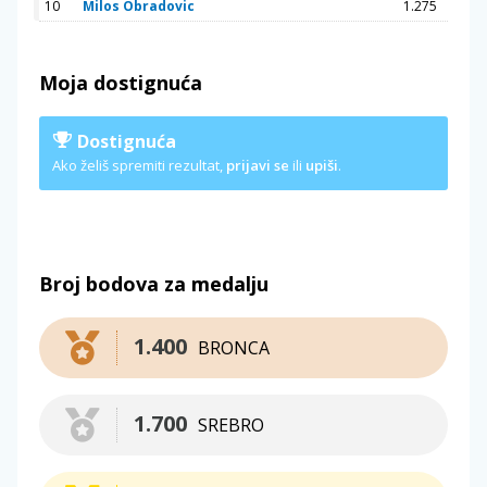
10
Milos Obradovic
1.275
Moja dostignuća
Dostignuća
Ako želiš spremiti rezultat,
prijavi se
ili
upiši
.
Broj bodova za medalju
1.400
BRONCA
1.700
SREBRO