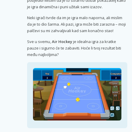
pobjediti! Mislim da je to stvarno dobar pokazatelj kako
je igra dinamična i puni užitak sami izazov.
Neki igrači tvrde da im je igra malo naporna, ali mislim
da je to dio šarma. Ali pazi, igra može biti zarazna – moji
palčevi su mi zahvaljivali kad sam konačno stao!
Sve u svemu,
Air Hockey
je idealna igra za kratke
pauze i sigurno će te zabaviti. Hoće li tvoj rezultat biti
među najboljima?