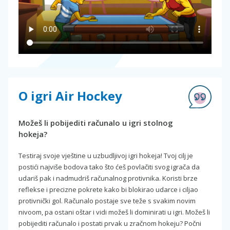
O igri Air Hockey
Možeš li pobijediti računalo u igri stolnog
hokeja?
Testiraj svoje vještine u uzbudljivoj igri hokeja! Tvoj cilj je
postići najviše bodova tako što ćeš povlačiti svog igrača da
udariš pak i nadmudriš računalnog protivnika. Koristi brze
reflekse i precizne pokrete kako bi blokirao udarce i ciljao
protivnički gol. Računalo postaje sve teže s svakim novim
nivoom, pa ostani oštar i vidi možeš li dominirati u igri. Možeš li
pobijediti računalo i postati prvak u zračnom hokeju? Počni