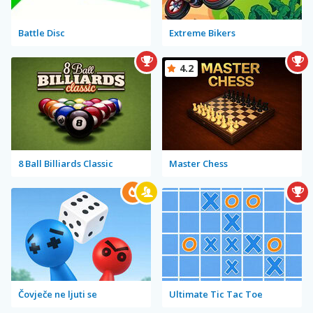
Battle Disc
Extreme Bikers
4.2
8 Ball Billiards Classic
Master Chess
Čovječe ne ljuti se
Ultimate Tic Tac Toe