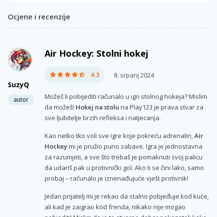
Ocjene i recenzije
Air Hockey: Stolni hokej
4.3
8. srpanj 2024
SuzyQ
Možeš li pobijediti računalo u igri stolnog hokeja? Mislim
autor
da možeš!
Hokej na stolu
na Play123 je prava stvar za
sve ljubitelje brzih refleksa i natjecanja.
Kao netko tko voli sve igre koje pokreću adrenalin,
Air
Hockey
mi je pružio puno zabave. Igra je jednostavna
za razumjeti, a sve što trebaš je pomaknuti svoj palicu
da udariš pak u protivnički gol. Ako ti se čini lako, samo
probaj – računalo je iznenađujuće vješt protivnik!
Jedan prijatelj mi je rekao da stalno pobjeđuje kod kuće,
ali kad je zaigrao kod frenda, nikako nije mogao