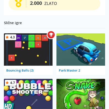
2.000
ZLATO
Slične igre
4.3
Bouncing Balls (2)
Park Master 2
4.7