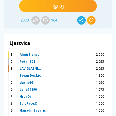
Igraj
2073
164
Ljestvica
1
AlmirBlanco
2.500
2
Petar 321
2.025
3
LAV GLASNI...
2.025
4
Bojan Duskic
1.800
5
dacho99
1.650
6
Lena17890
1.575
7
HrcaDj
1.500
8
EpicFace:D
1.500
9
HanadinBasarić
1.500