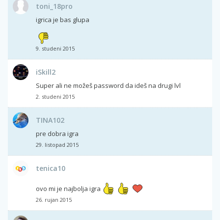
toni_18pro
igrica je bas glupa
9. studeni 2015
iSkill2
Super ali ne možeš password da ideš na drugi lvl
2. studeni 2015
TINA102
pre dobra igra
29. listopad 2015
tenica10
ovo mi je najbolja igra
26. rujan 2015