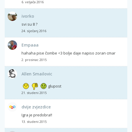
6. veljača 2016
ivorko
svi su 8 ?
24. siječanj 2016
Empaaa
hahaha pise čombe <3 bolje daje napiso zoran cmar
2. prosinac 2015
Allen Smailovic
glupost
21. studeni 2015
dvije zvjezdice
Igra je predobra!!
13. studeni 2015