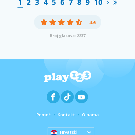
1
2
3
4
5
6
7
8
9
10
4.6
Broj glasova: 2237
Pomoć
Kontakt
O nama
Hrvatski