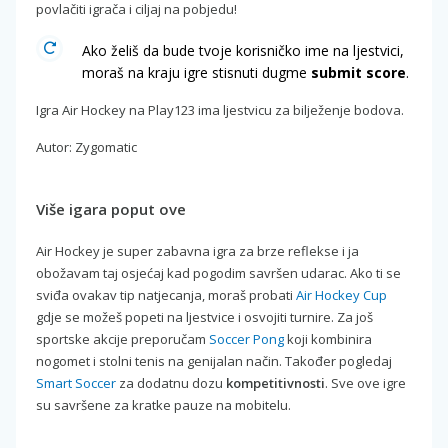
povlačiti igrača i ciljaj na pobjedu!
Ako želiš da bude tvoje korisničko ime na ljestvici,
moraš na kraju igre stisnuti dugme
submit score
.
Igra Air Hockey na Play123 ima ljestvicu za bilježenje bodova.
Autor: Zygomatic
Više igara poput ove
Air Hockey je super zabavna igra za brze reflekse i ja
obožavam taj osjećaj kad pogodim savršen udarac. Ako ti se
sviđa ovakav tip natjecanja, moraš probati
Air Hockey Cup
gdje se možeš popeti na ljestvice i osvojiti turnire. Za još
sportske akcije preporučam
Soccer Pong
koji kombinira
nogomet i stolni tenis na genijalan način. Također pogledaj
Smart Soccer
za dodatnu dozu
kompetitivnosti
. Sve ove igre
su savršene za kratke pauze na mobitelu.