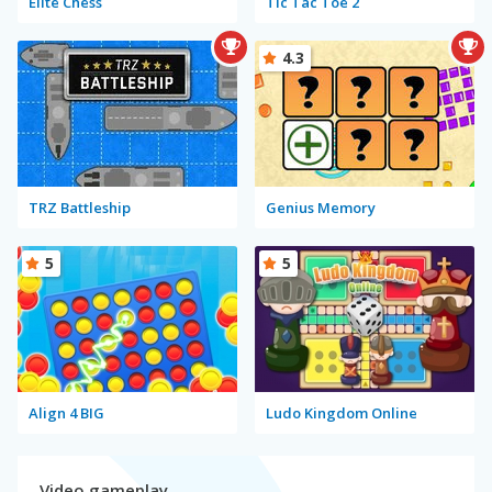
Elite Chess
Tic Tac Toe 2
4.3
TRZ Battleship
Genius Memory
5
5
Align 4 BIG
Ludo Kingdom Online
Video gameplay