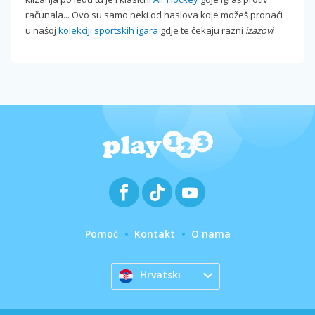
računala... Ovo su samo neki od naslova koje možeš pronaći
u našoj
kolekciji sportskih igara
gdje te čekaju razni
izazovi
.
Pomoć
Kontakt
O nama
Hrvatski