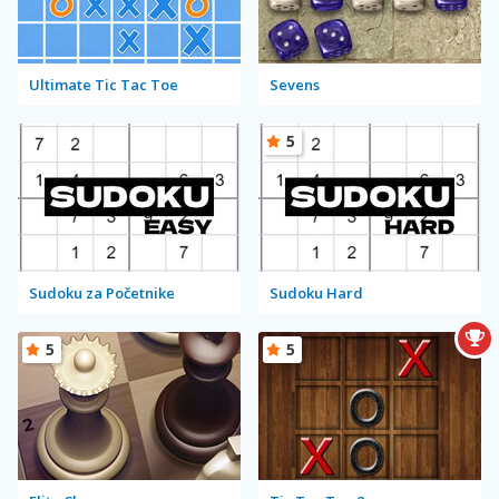
Ultimate Tic Tac Toe
Sevens
5
Sudoku za Početnike
Sudoku Hard
5
5