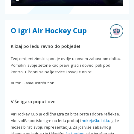
O igri Air Hockey Cup
Klizaj po ledu ravno do pobjede!
Tvoj omiljeni zimski sport je ovdje u novom zabavnom obliku.
Pomakni svoje žetone kao pravi igrači i dovedi pak pod
kontrolu. Popni se na ljestvice i osvoji turnire!
Autor: GameDistribution
Više igara poput ove
Air Hockey Cup je odlična igra za brze prste i dobre reflekse.
Ako voliš sportske igre na ledu probaj i
hokejašku bitku
gdje
možeš birati svoju reprezentaciju. Za još više zabavnog
klizanja po ledu tu je i klasični
Air Hockey
gdje igraš protiv