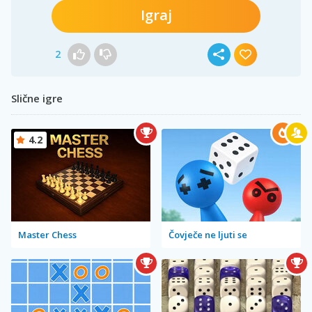
Igraj
2
Slične igre
4.2
Master Chess
Čovječe ne ljuti se