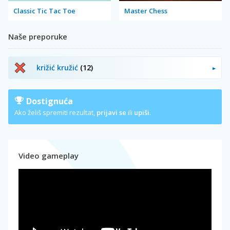
Classic Tic Tac Toe
Master Chess
Naše preporuke
križić kružić
(12)
Dostignuća
Ako želiš spremiti rezultat,
prijavi se
ili
upiši
.
Video gameplay