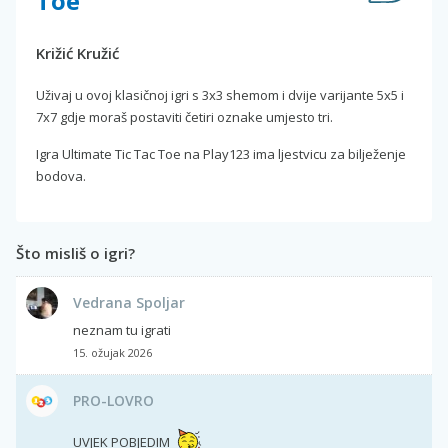
Toe
Križić Kružić
Uživaj u ovoj klasičnoj igri s 3x3 shemom i dvije varijante 5x5 i
7x7 gdje moraš postaviti četiri oznake umjesto tri.
Igra Ultimate Tic Tac Toe na Play123 ima ljestvicu za bilježenje
bodova.
Što misliš o igri?
Vedrana Spoljar
neznam tu igrati
15. ožujak 2026
PRO-LOVRO
UVJEK POBJEDIM