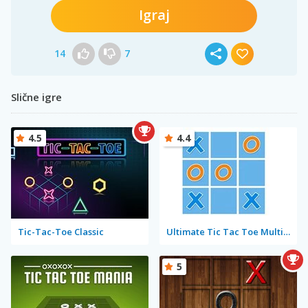
Igraj
14
7
Slične igre
4.5
4.4
Tic-Tac-Toe Classic
Ultimate Tic Tac Toe Multiplayer
5