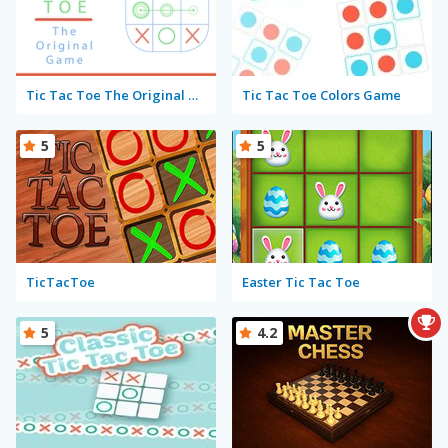
Tic Tac Toe The Original Game
Tic Tac Toe Colors Game
5
5
TicTacToe
Easter Tic Tac Toe
5
4.2