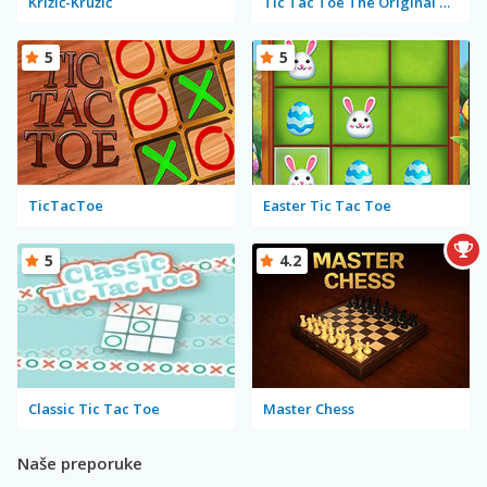
Križić-Kružić
Tic Tac Toe The Original Game
5
5
TicTacToe
Easter Tic Tac Toe
5
4.2
Classic Tic Tac Toe
Master Chess
Naše preporuke