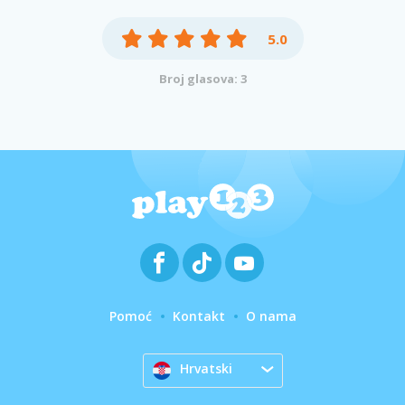
5.0
Broj glasova: 3
Pomoć
Kontakt
O nama
Hrvatski