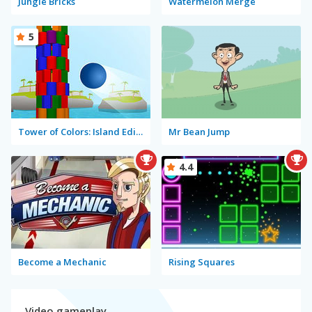
Jungle Bricks
Watermelon Merge
5
Tower of Colors: Island Edition
Mr Bean Jump
4.4
Become a Mechanic
Rising Squares
Video gameplay