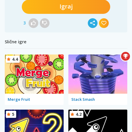
Igraj
3
Slične igre
4.4
Merge Fruit
Stack Smash
5
4.2