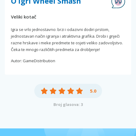
O igri Wheel Smash
Veliki kotač
Igra se vrlo jednostavno: brzi i odazivni dodiri prstom,
jednostavan način igranja i atraktivna grafika. Drobi i gnječi
razne hrskave i meke predmete te osjeti veliko zadovoljstvo.
Čeka te mnogo različitih predmeta za drobljenje!
Autor: GameDistribution
5.0
Broj glasova: 3