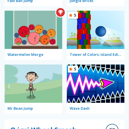
Fast Ball Jump
Jungle Bricks
5
Watermelon Merge
Tower of Colors: Island Edition
5
Mr Bean Jump
Wave Dash