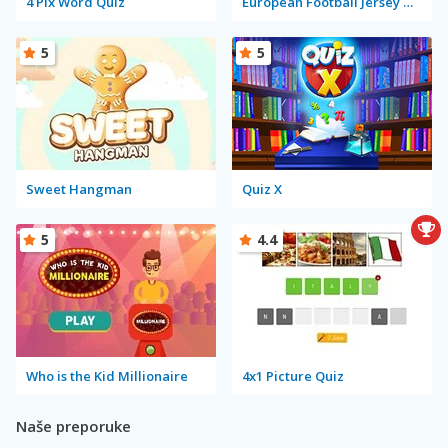
4 Pix Word Quiz
European Football Jersey Quiz
5
5
Sweet Hangman
Quiz X
5
4.4
Who is the Kid Millionaire
4x1 Picture Quiz
Naše preporuke