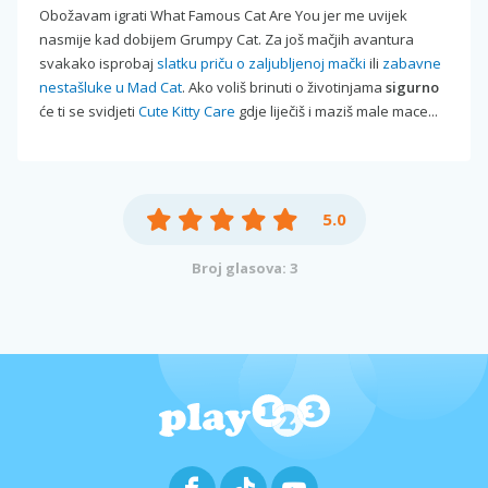
Obožavam igrati What Famous Cat Are You jer me uvijek
nasmije kad dobijem Grumpy Cat. Za još mačjih avantura
svakako isprobaj
slatku priču o zaljubljenoj mački
ili
zabavne
nestašluke u Mad Cat
. Ako voliš brinuti o životinjama
sigurno
će ti se svidjeti
Cute Kitty Care
gdje liječiš i maziš male mace...
5.0
Broj glasova: 3