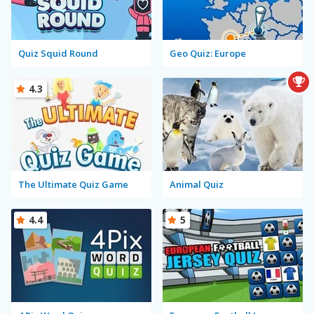
Quiz Squid Round
Geo Quiz: Europe
4.3
The Ultimate Quiz Game
Animal Quiz
4.4
5