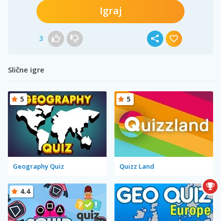
Igraj
3
Slične igre
5
5
Geography Quiz
Quizz Land
4.4