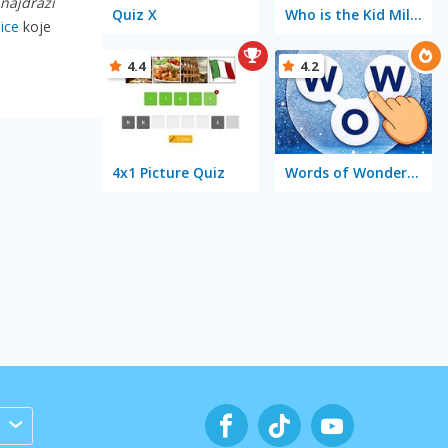
najdraži
Quiz X
Who is the Kid Millionaire
ice
koje
4.4
4.2
4x1 Picture Quiz
Words of Wonders - WOW