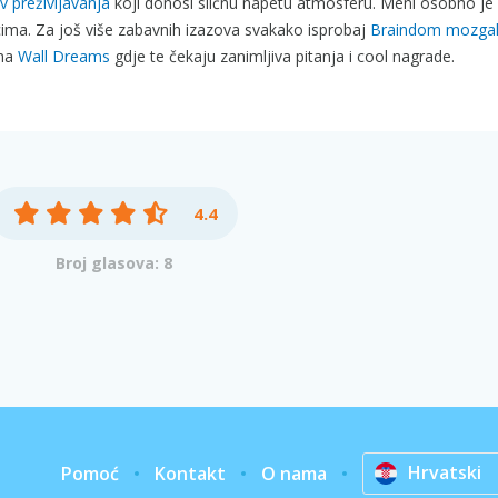
ov preživljavanja
koji donosi sličnu napetu atmosferu. Meni osobno je
cima. Za još više zabavnih izazova svakako isprobaj
Braindom mozgal
 na
Wall Dreams
gdje te čekaju zanimljiva pitanja i cool nagrade.
4.4
Broj glasova: 8
Hrvatski
Pomoć
Kontakt
O nama