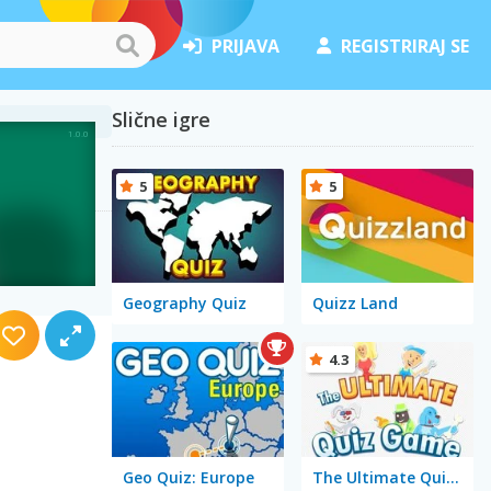
PRIJAVA
REGISTRIRAJ SE
Slične igre
5
5
Geography Quiz
Quizz Land
4.3
Geo Quiz: Europe
The Ultimate Quiz Game