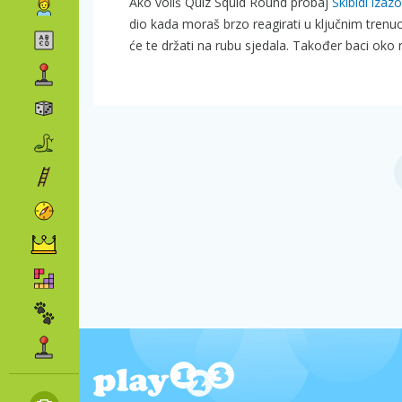
Ako voliš Quiz Squid Round probaj
Skibidi izaz
dio kada moraš brzo reagirati u ključnim trenu
će te držati na rubu sjedala. Također baci oko