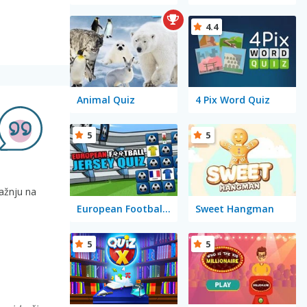
4.4
Animal Quiz
4 Pix Word Quiz
5
5
pažnju na
European Football Jersey Quiz
Sweet Hangman
5
5