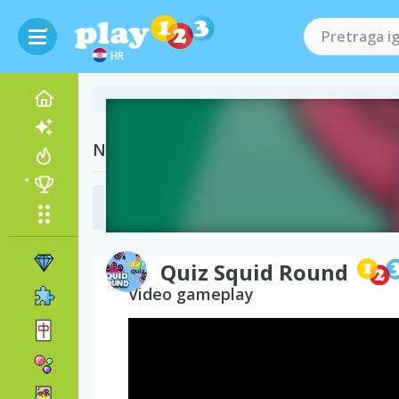
HR
Naše preporuke
Edukativne igre
(27)
Quiz Squid Round
Video gameplay