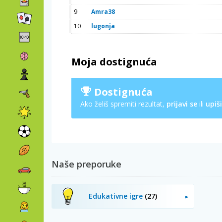
9
Amra38
10
lugonja
Moja dostignuća
Dostignuća
Ako želiš spremiti rezultat,
prijavi se
ili
upiši
Naše preporuke
Edukativne igre
(27)