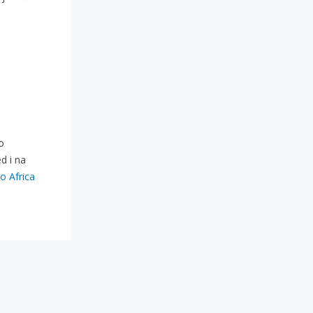
o
d i na
o Africa