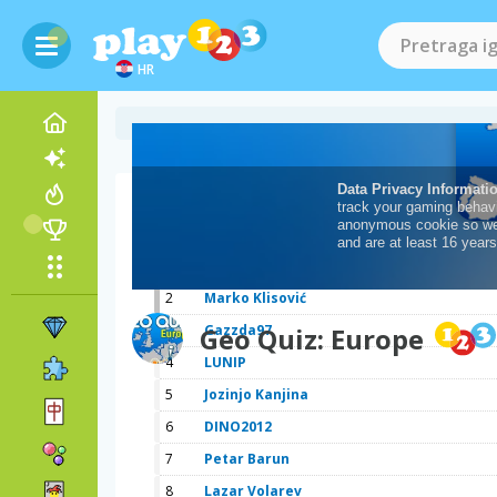
HR
Ljestvica
1
Zeleni smaragd
2
Marko Klisović
3
Geo Quiz: Europe
Gazzda97
4
LUNIP
5
Jozinjo Kanjina
6
DINO2012
7
Petar Barun
8
Lazar Volarev