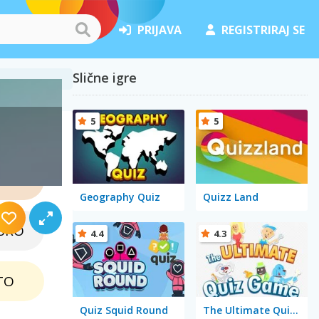
PRIJAVA
REGISTRIRAJ SE
Slične igre
5
5
lju
NCA
Geography Quiz
Quizz Land
BRO
4.4
4.3
TO
Quiz Squid Round
The Ultimate Quiz Game