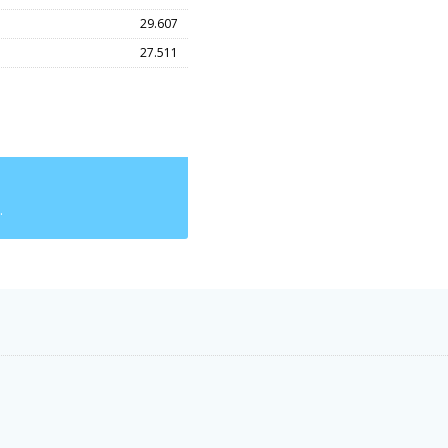
29.607
27.511
.