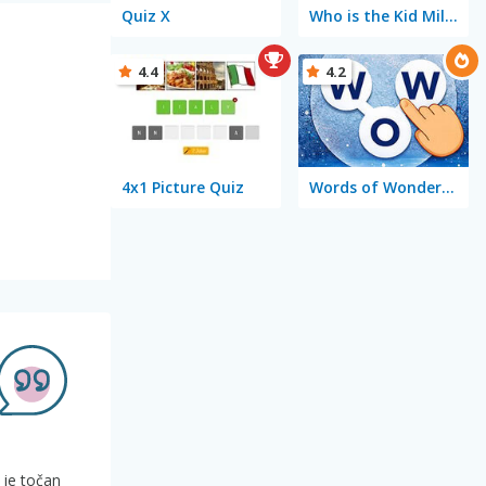
Quiz X
Who is the Kid Millionaire
4.4
4.2
4x1 Picture Quiz
Words of Wonders - WOW
 je točan