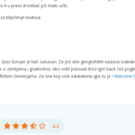
 li u pravu ili trebaš još malo učiti.
 za bilježenje bodova.
o Quiz Europe je baš
zabavan
. Za još više geografskih izazova svakak
e o zemljama i gradovima. Ako voliš putovati kroz igre bacit ćeš pogle
fričkim životinjama. Za one koji vole edukativne igre tu je i
Welcome t
3.3