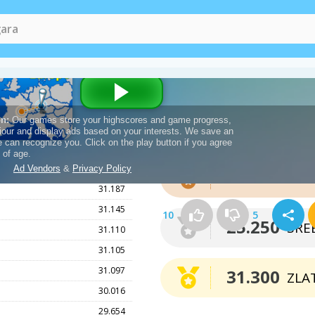
Broj bodova za meda
31.198
19.200
BRO
31.187
31.145
10
5
25.250
SRE
31.110
31.105
31.097
31.300
ZLA
30.016
29.654