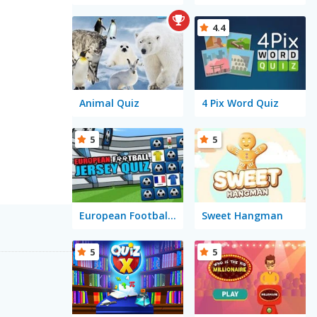
4.4
Animal Quiz
4 Pix Word Quiz
5
5
European Football Jersey Quiz
Sweet Hangman
5
5