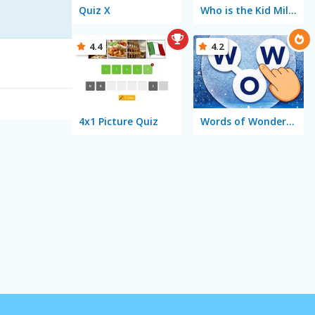
Quiz X
Who is the Kid Millionaire
4.4
4.2
4x1 Picture Quiz
Words of Wonders - WOW