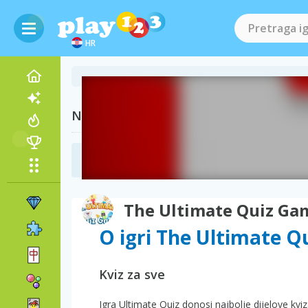
HR
Naše preporuke
Edukativne igre
(27)
The Ultimate Quiz Ga
O igri The Ultimate 
Kviz za sve
Igra Ultimate Quiz donosi najbolje dijelove kviza