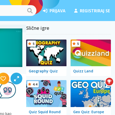
PRIJAVA
REGISTRIRAJ SE
Slične igre
5
5
Geography Quiz
Quizz Land
4.4
Quiz Squid Round
Geo Quiz: Europe
ično kao