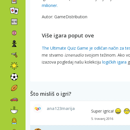
milioner
.
Autor: GameDistribution
Više igara poput ove
The Ultimate Quiz Game je odličan način za test
me stvarno
iznenadio
svojom težinom. Ako voli
izazova pogledaj našu kolekciju
logičkih igara
g
Što misliš o igri?
ana123marija
Super igrica!
5. travanj 2016