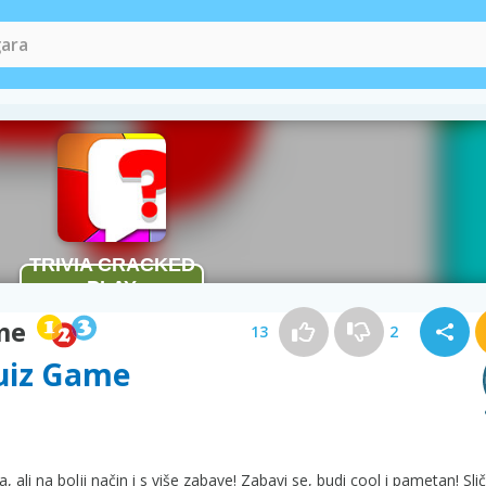
me
13
2
Quiz Game
, ali na bolji način i s više zabave! Zabavi se, budi cool i pametan! Sl