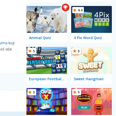
4.4
Animal Quiz
4 Pix Word Quiz
vima
koji
još više
5
5
European Football Jersey Quiz
Sweet Hangman
5
5