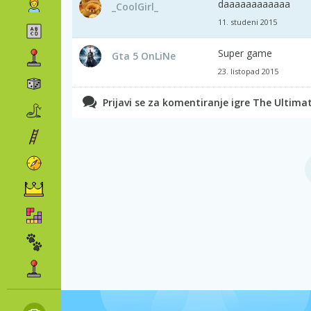
daaaaaaaaaaaa
_CoolGirl_
11. studeni 2015
Super game
Gta 5 OnLiNe
23. listopad 2015
Prijavi se za komentiranje igre The Ultim