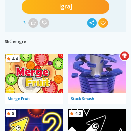
Igraj
3
Slične igre
4.4
Merge Fruit
Stack Smash
5
4.2