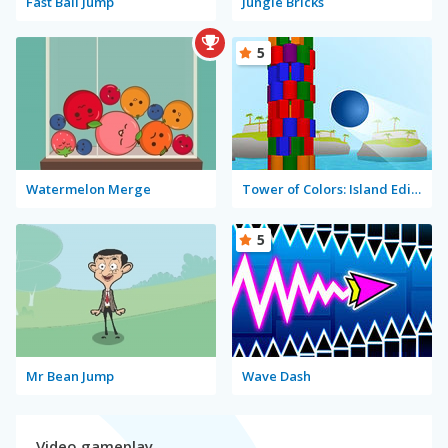
Fast Ball Jump
Jungle Bricks
5
Watermelon Merge
Tower of Colors: Island Edition
5
Mr Bean Jump
Wave Dash
Video gameplay