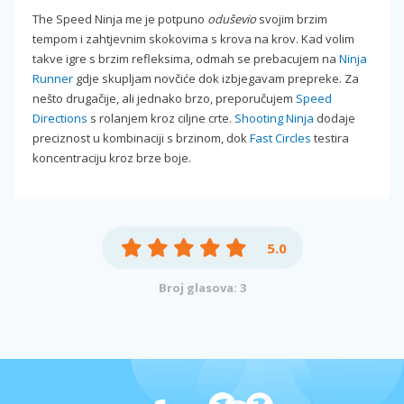
The Speed Ninja me je potpuno
oduševio
svojim brzim
tempom i zahtjevnim skokovima s krova na krov. Kad volim
takve igre s brzim refleksima, odmah se prebacujem na
Ninja
Runner
gdje skupljam novčiće dok izbjegavam prepreke. Za
nešto drugačije, ali jednako brzo, preporučujem
Speed
Directions
s rolanjem kroz ciljne crte.
Shooting Ninja
dodaje
preciznost u kombinaciji s brzinom, dok
Fast Circles
testira
koncentraciju kroz brze boje.
5.0
Broj glasova: 3