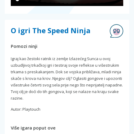
O igri The Speed Ninja
Pomozi ninji
Igraj kao žestoki ratnik iz zemlje Izlazećeg Sunca u ovoj
uzbudljivoj trkačkoj igri i testiraj svoje reflekse u višestrukim
trkama s preskakanjem. Dok se vojska približava, mladi ninja
skače s krova na krov. Njegov cilj? Oglasiti gongove i upozoriti
višestruke četvrti svog sela prije nego što neprijatelj napadne.
Tvoj cilj je doći do tih gongova, koji se nalaze na kraju svake
razine.
Autor: Playtouch
Više igara poput ove