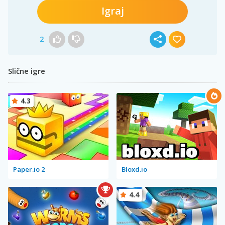
Igraj
2
Slične igre
4.3
Paper.io 2
Bloxd.io
4.4