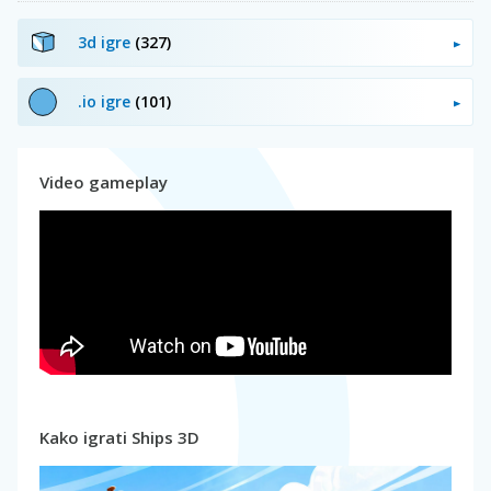
3d igre
(327)
.io igre
(101)
Video gameplay
Kako igrati Ships 3D