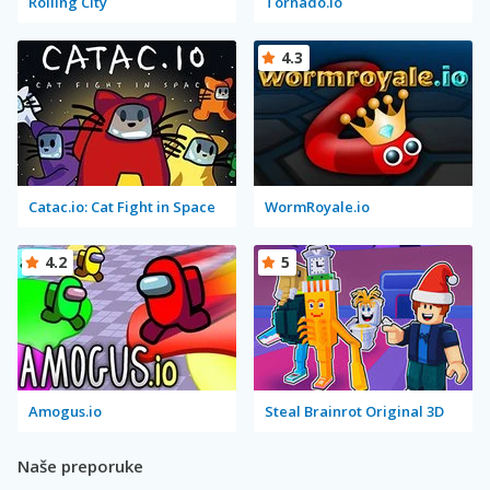
Rolling City
Tornado.io
4.3
Catac.io: Cat Fight in Space
WormRoyale.io
4.2
5
Amogus.io
Steal Brainrot Original 3D
Naše preporuke