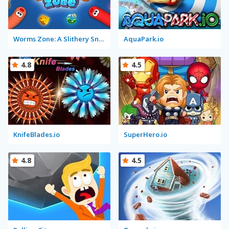
Worms Zone: A Slithery Snake
AquaPark.io
4.8
4.5
KnifeBlades.io
SuperHero.io
4.8
4.5