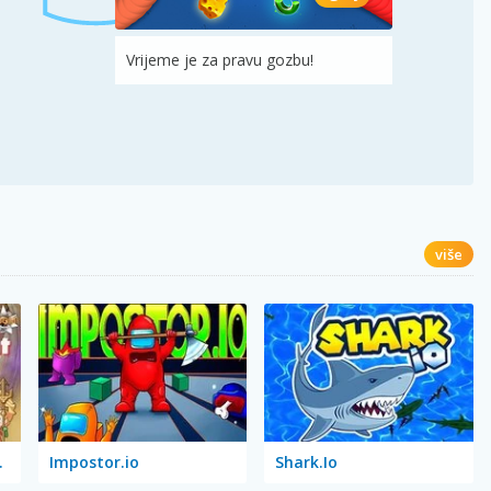
Vrijeme je za pravu gozbu!
više
s Giant
Impostor.io
Shark.Io