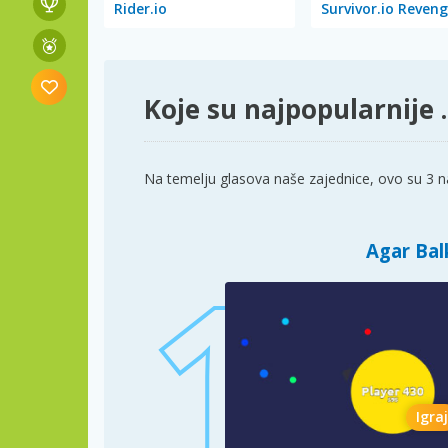
Rider.io
Survivor.io Reven
Koje su najpopularnije .
Na temelju glasova naše zajednice, ovo su 3 na
Agar Bal
Igraj