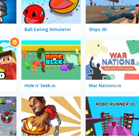
Ball Eating Simulator
Ships 3D
Hide n' Seek.io
War Nations.io