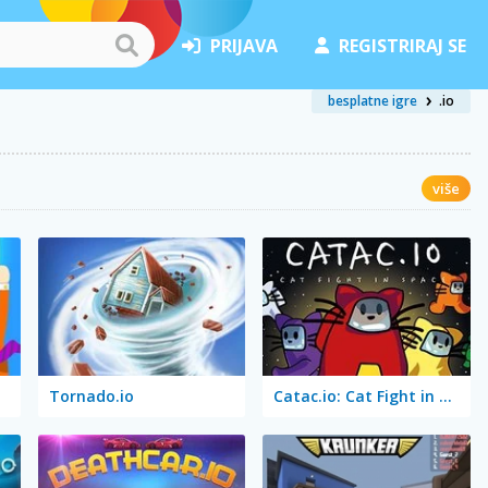
PRIJAVA
REGISTRIRAJ SE
besplatne igre
.io
više
Tornado.io
Catac.io: Cat Fight in Space