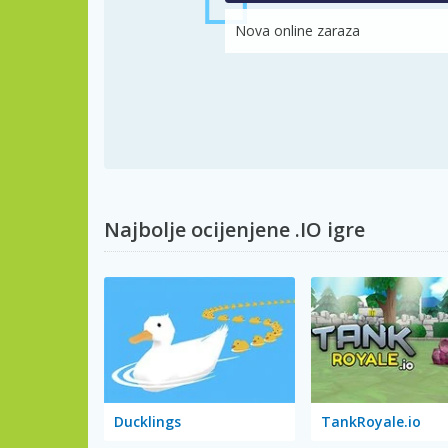
Nova online zaraza
Najbolje ocijenjene .IO igre
Ducklings
TankRoyale.io