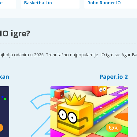
ge
Basketball.io
Robo Runner IO
IO igre?
jbolja odabira u 2026. Trenutačno najpopularnije .IO igre su: Agar Ba
kan
Paper.io 2
Igraj