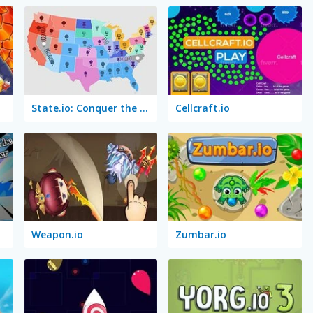
State.io: Conquer the World
Cellcraft.io
Weapon.io
Zumbar.io