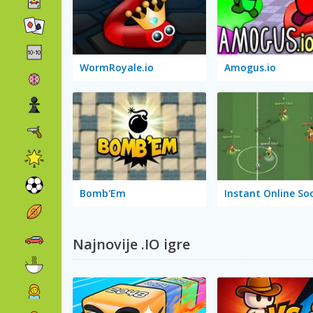
WormRoyale.io
Amogus.io
Bomb'Em
Instant Online So
Najnovije .IO igre