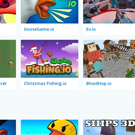
GooseGame.io
Ev.io
ccer
Christmas Fishing.io
BloxdHop.io