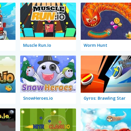
Muscle Run.Io
Worm Hunt
SnowHeroes.io
Gyros: Brawling Star