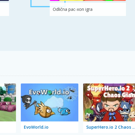
Odlična pac-xon igra
EvoWorld.io
SuperHero.io 2 Chao