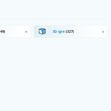
(49)
3D igre
(327)