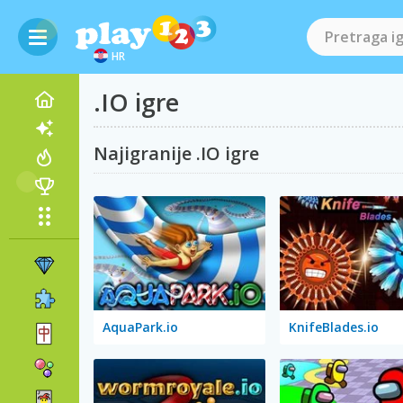
HR
.IO igre
Najigranije .IO igre
AquaPark.io
KnifeBlades.io