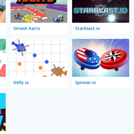
Smash Karts
Starblast.io
Defly.io
Spinner.io