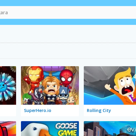
SuperHero.io
Rolling City