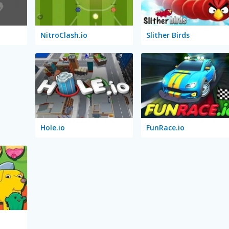
NitroClash.io
Slither Birds
Hole.io
FunRace.io