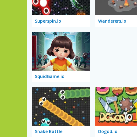
Superspin.io
Wanderers.io
SquidGame.io
Snake Battle
Dogod.io