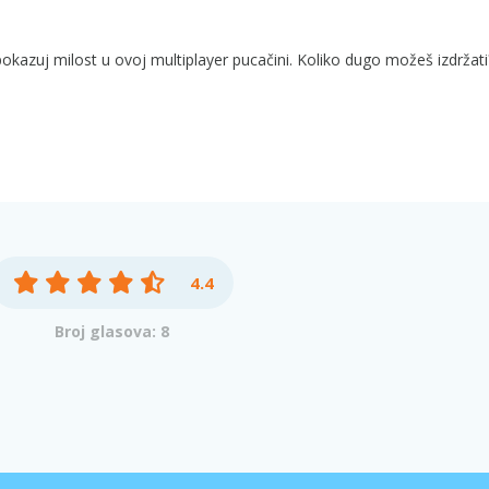
e pokazuj milost u ovoj multiplayer pucačini. Koliko dugo možeš izdržati
4.4
Broj glasova: 8