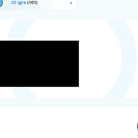
.IO igre
(101)