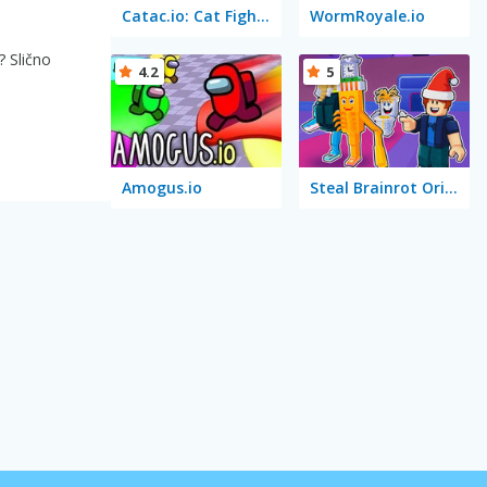
Catac.io: Cat Fight in Space
WormRoyale.io
? Slično
4.2
5
Amogus.io
Steal Brainrot Original 3D