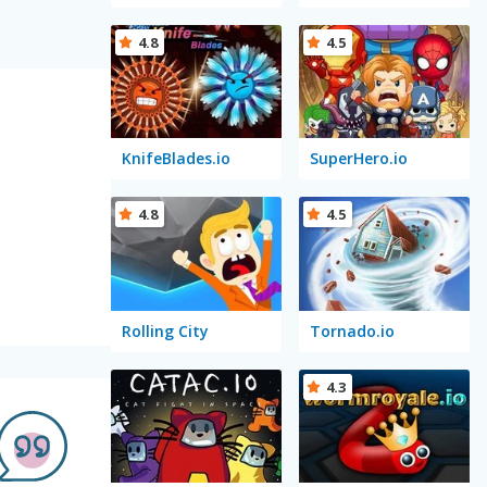
4.8
4.5
KnifeBlades.io
SuperHero.io
4.8
4.5
Rolling City
Tornado.io
4.3