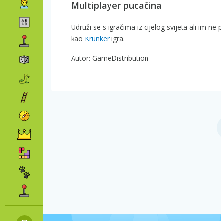
Multiplayer pucačina
Udruži se s igračima iz cijelog svijeta ali im n
kao
Krunker
igra.
Autor: GameDistribution