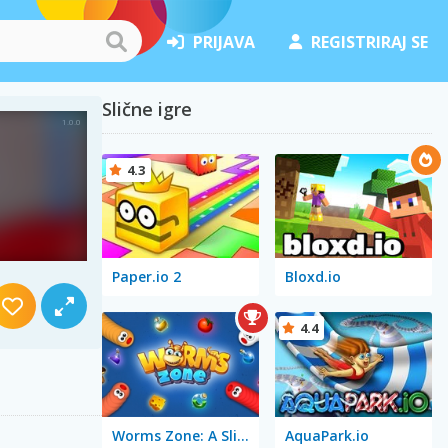
PRIJAVA
REGISTRIRAJ SE
Slične igre
4.3
Paper.io 2
Bloxd.io
4.4
Worms Zone: A Slithery Snake
AquaPark.io