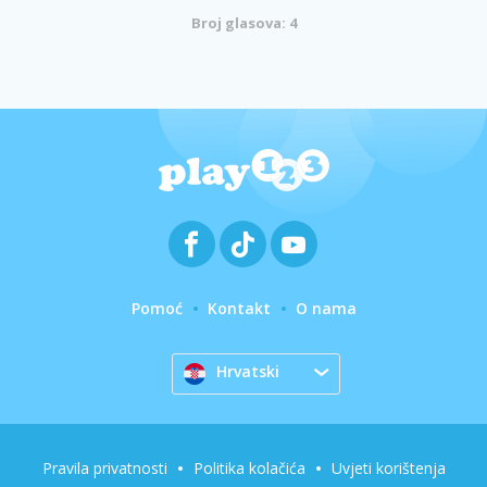
Broj glasova: 4
Pomoć
Kontakt
O nama
Hrvatski
Pravila privatnosti
Politika kolačića
Uvjeti korištenja