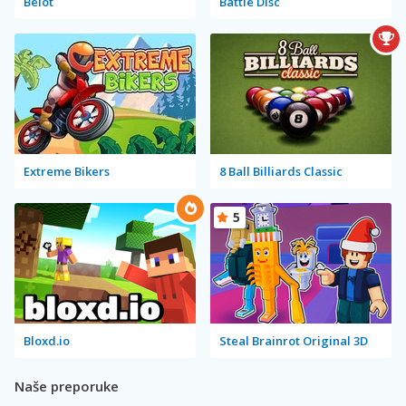
Belot
Battle Disc
Extreme Bikers
8 Ball Billiards Classic
5
Bloxd.io
Steal Brainrot Original 3D
Naše preporuke