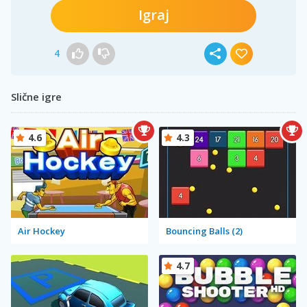
Igraj
4
Slične igre
4.6
4.3
Air Hockey
Bouncing Balls (2)
4.7