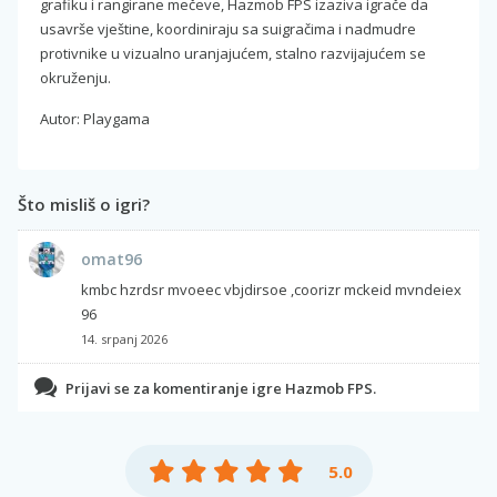
grafiku i rangirane mečeve, Hazmob FPS izaziva igrače da
usavrše vještine, koordiniraju sa suigračima i nadmudre
protivnike u vizualno uranjajućem, stalno razvijajućem se
okruženju.
Autor: Playgama
Što misliš o igri?
omat96
kmbc hzrdsr mvoeec vbjdirsoe ,coorizr mckeid mvndeiex
96
14. srpanj 2026
Prijavi se za komentiranje igre Hazmob FPS.
5.0