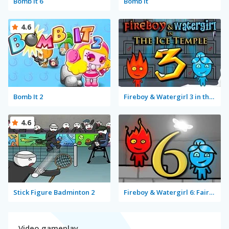
Bomb It 6
Bomb It
4.6
Bomb It 2
Fireboy & Watergirl 3 in the Ice Temple
4.6
Stick Figure Badminton 2
Fireboy & Watergirl 6: Fairy Tales
Video gameplay