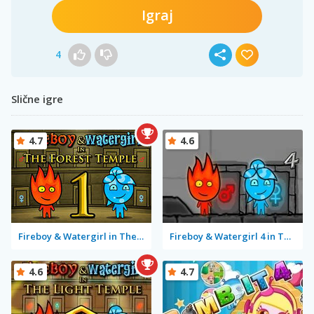
Igraj
4
Slične igre
4.7
4.6
Fireboy & Watergirl in The Forest Temple
Fireboy & Watergirl 4 in The Crystal Temple
4.6
4.7