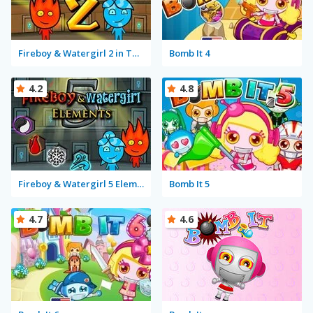
Fireboy & Watergirl 2 in The Light Temple
Bomb It 4
4.2
4.8
Fireboy & Watergirl 5 Elements
Bomb It 5
4.7
4.6