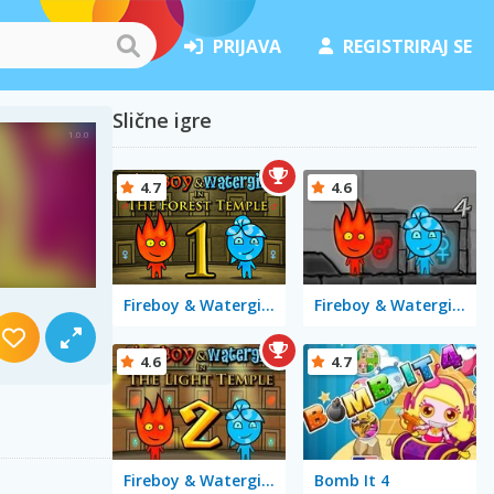
PRIJAVA
REGISTRIRAJ SE
Slične igre
4.7
4.6
Fireboy & Watergirl in The Forest Temple
Fireboy & Watergirl 4 in The Crystal Temple
4.6
4.7
Fireboy & Watergirl 2 in The Light Temple
Bomb It 4