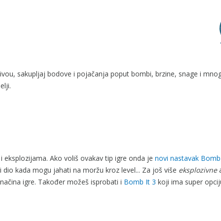
 nivou, sakupljaj bodove i pojačanja poput bombi, brzine, snage i mno
lji.
 eksplozijama. Ako voliš ovakav tip igre onda je
novi nastavak Bomb 
 dio kada mogu jahati na moržu kroz level... Za još više
eksplozivne
a
ta načina igre. Također možeš isprobati i
Bomb It 3
koji ima super opcij