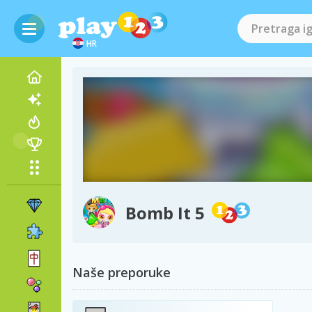
HR
Bomb It 5
Naše preporuke