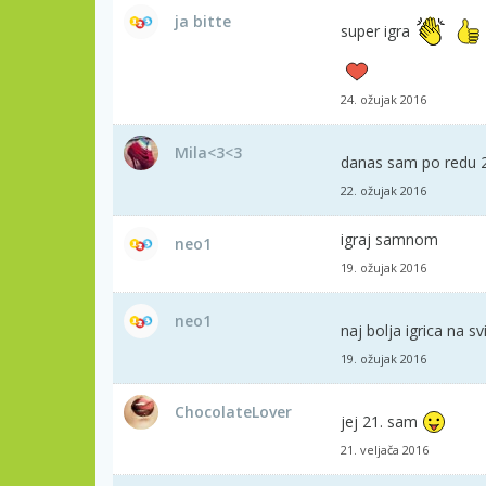
ja bitte
super igra
24. ožujak 2016
Mila<3<3
danas sam po redu 2.,
22. ožujak 2016
igraj samnom
neo1
19. ožujak 2016
neo1
naj bolja igrica na sv
19. ožujak 2016
ChocolateLover
jej 21. sam
21. veljača 2016