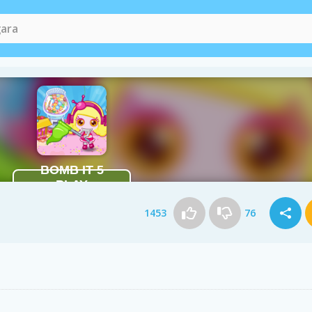
1453
76