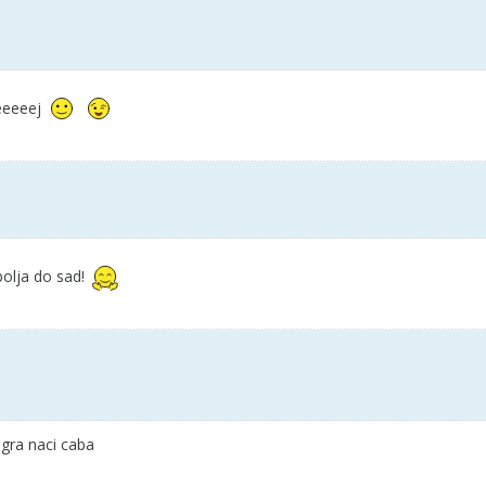
eeeeej
bolja do sad!
igra naci caba