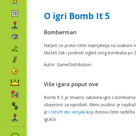
O igri Bomb It 5
Bomberman
Natječi se protiv četiri neprijatelja na svakom
Možeš čak i podesiti izgled svog bombaša po že
Autor: GameDistribution
Više igara poput ove
Bomb It 5 je stvarno zabavna igra s bombama i
obavezno za isprobati. Meni osobno je najdraži
je i
četvrti dio serijala
koji donosi četiri različi
igrača.