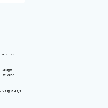
erman
sa
, snage i
š, stvarno
u da igra traje