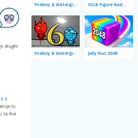
Fireboy & Watergirl 3 in the Ice Temple
Stick Figure Badminton 2
go drugih!
Fireboy & Watergirl 6: Fairy Tales
Jelly Run 2048
It 6
kcije tu
u za dva