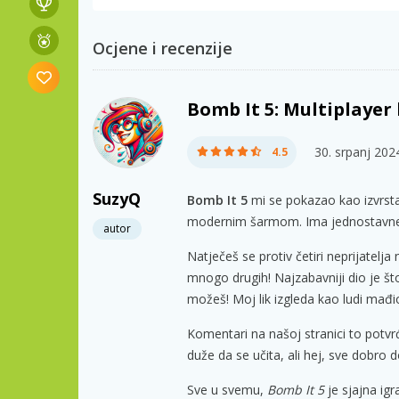
Ocjene i recenzije
Bomb It 5: Multiplaye
30. srpanj 202
4.5
SuzyQ
Bomb It 5
mi se pokazao kao izvrsta
modernim šarmom. Ima jednostavne ko
autor
Natječeš se protiv četiri neprijatelj
mnogo drugih! Najzabavniji dio je š
možeš! Moj lik izgleda kao ludi mađio
Komentari na našoj stranici to potvrđu
duže da se učita, ali hej, sve dobro 
Sve u svemu,
Bomb It 5
je sjajna igra