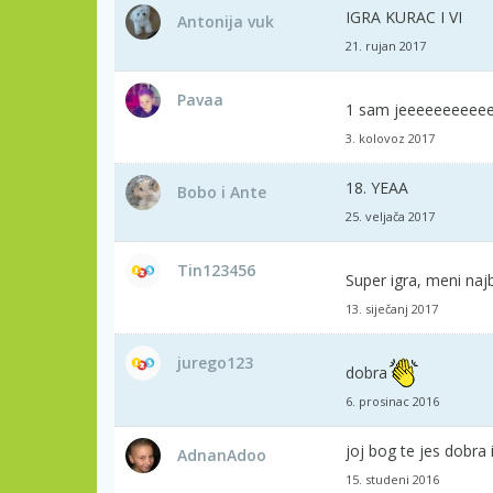
IGRA KURAC I VI
Antonija vuk
21. rujan 2017
Pavaa
1 sam jeeeeeeeeee
3. kolovoz 2017
18. YEAA
Bobo i Ante
25. veljača 2017
Tin123456
Super igra, meni naj
13. siječanj 2017
jurego123
dobra
6. prosinac 2016
joj bog te jes dobra 
AdnanAdoo
15. studeni 2016