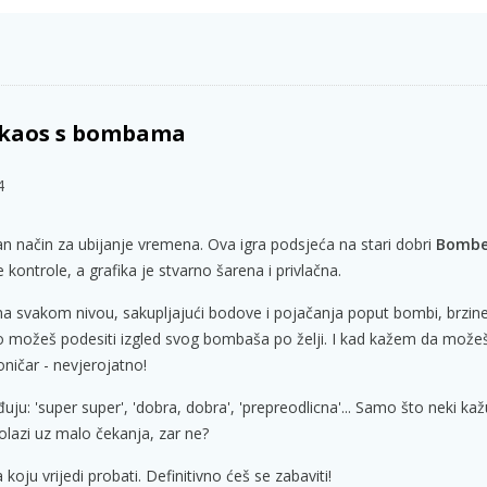
r kaos s bombama
4
n način za ubijanje vremena. Ova igra podsjeća na stari dobri
Bomb
ntrole, a grafika je stvarno šarena i privlačna.
a na svakom nivou, sakupljajući bodove i pojačanja poput bombi, brzine
to možeš podesiti izgled svog bombaša po želji. I kad kažem da može
ničar - nevjerojatno!
ju: 'super super', 'dobra, dobra', 'prepreodlicna'... Samo što neki kaž
dolazi uz malo čekanja, zar ne?
 koju vrijedi probati. Definitivno ćeš se zabaviti!