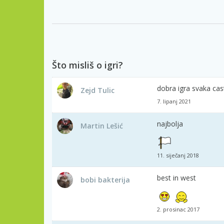
Što misliš o igri?
dobra igra svaka cas
Zejd Tulic
7. lipanj 2021
najbolja
Martin Lešić
11. siječanj 2018
best in west
bobi bakterija
2. prosinac 2017