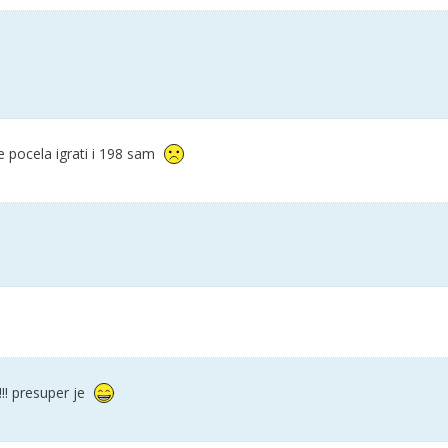
e pocela igrati i 198 sam
!! presuper je