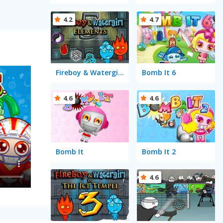
4.2
4.7
Fireboy & Watergirl 5 Elements
Bomb It 6
4.6
4.6
Bomb It
Bomb It 2
4.6