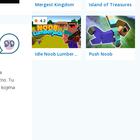
Mergest Kingdom
Island of Treasures
4.2
Idle Noob Lumberjack
Push Noob
a
čno. Tu
u kojima