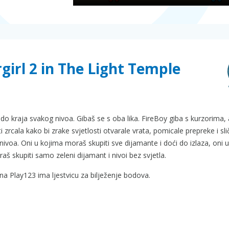
girl 2 in The Light Temple
 do kraja svakog nivoa. Gibaš se s oba lika. FireBoy giba s kurzorima, 
rcala kako bi zrake svjetlosti otvarale vrata, pomicale prepreke i sli
a nivoa. Oni u kojima moraš skupiti sve dijamante i doći do izlaza, oni 
aš skupiti samo zeleni dijamant i nivoi bez svjetla.
na Play123 ima ljestvicu za bilježenje bodova.