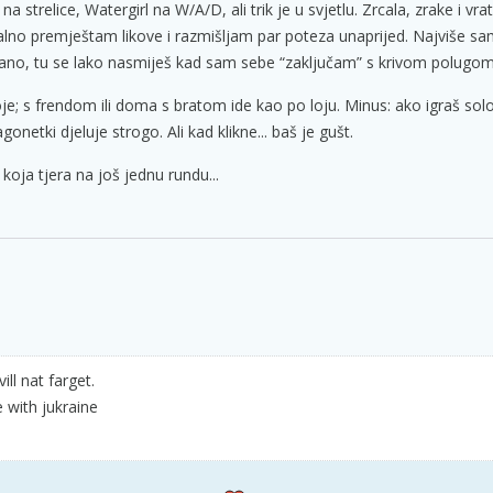
 strelice, Watergirl na W/A/D, ali trik je u svjetlu. Zrcala, zrake i vra
lno premještam likove i razmišljam par poteza unaprijed. Najviše sa
tano, tu se lako nasmiješ kad sam sebe “zaključam” s krivom polugom
oje; s frendom ili doma s bratom ide kao po loju. Minus: ako igraš sol
onetki djeluje strogo. Ali kad klikne... baš je gušt.
koja tjera na još jednu rundu...
ill nat farget.
 with jukraine