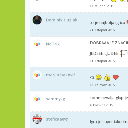
13. studeni 2015
Dominik Huzjak
to je najbolja igrica
21. listopad 2015
DOBRAAA JE ZNACII
NoTrIx
JEDEEE LJUDEE
11. listopad 2015
marija baković
<3
12. kolovoz 2015
kome nevalja glup je
sammy-g
4. kolovoz 2015
steficaaღღ
Igra je super iako 