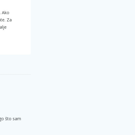
. Ako
te. Za
dalje
ego što sam