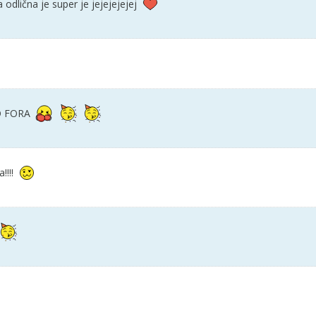
 odlična je super je jejejejejej
O FORA
!!!!