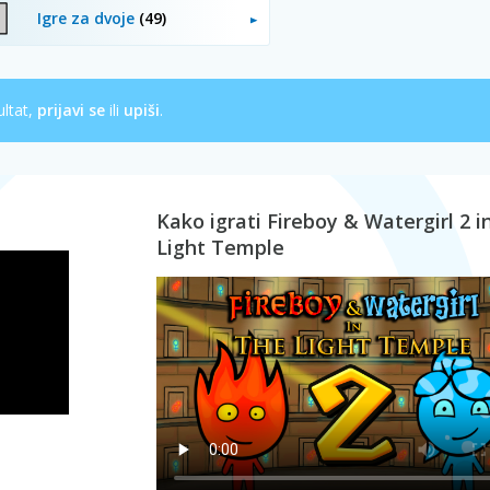
Igre za dvoje
(49)
ultat,
prijavi se
ili
upiši
.
Kako igrati Fireboy & Watergirl 2 i
Light Temple