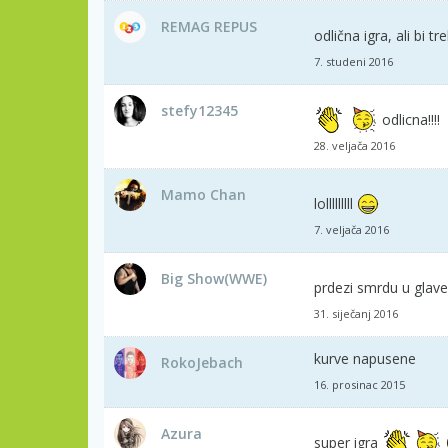
REMAG REPUS
odlična igra, ali bi tr
7. studeni 2016
stefy12345
odlicna!!!!
28. veljača 2016
Mamo Chan
lolllllllll
7. veljača 2016
Big Show(WWE)
prdezi smrdu u glave
31. siječanj 2016
kurve napusene
RokoJebach
16. prosinac 2015
Azura
super igra