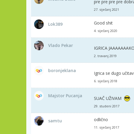
pre pre pre pre dobra
27. siječanj 2021
Good shit
Lok389
4. siječanj 2020
Vlado Pekar
IGRICA JAAAAAAAK
2. travanj 2019
boronjeklana
Igrica se dugo učitava
6. siječanj 2018
Majstor Pucanja
SUAČ UŽIVAM
29. studeni 2017
odlično
samtu
11. siječanj 2017