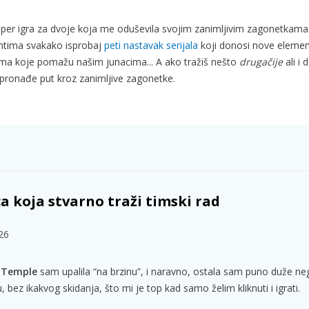
super igra za dvoje koja me oduševila svojim zanimljivim zagonetkama
entima svakako isprobaj
peti nastavak serijala
koji donosi nove elemen
ama koje pomažu našim junacima... A ako tražiš nešto
drugačije
ali i 
pronađe put kroz zanimljive zagonetke.
a koja stvarno traži timski rad
026
t Temple
sam upalila “na brzinu”, i naravno, ostala sam puno duže n
 bez ikakvog skidanja, što mi je top kad samo želim kliknuti i igrati.