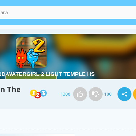
in The
1306
100