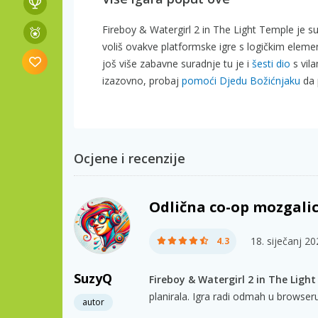
Fireboy & Watergirl 2 in The Light Temple je 
voliš ovakve platformske igre s logičkim elem
još više zabavne suradnje tu je i
šesti dio
s vil
izazovno, probaj
pomoći Djedu Božićnjaku
da 
Ocjene i recenzije
Odlična co-op mozgalic
18. siječanj 2
4.3
SuzyQ
Fireboy & Watergirl 2 in The Ligh
planirala. Igra radi odmah u browseru,
autor