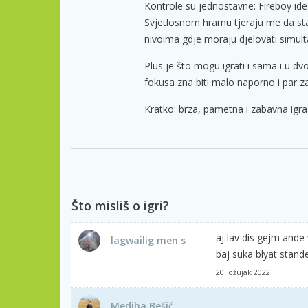
Kontrole su jednostavne: Fireboy ide na
Svjetlosnom hramu tjeraju me da sta
nivoima gdje moraju djelovati simul
Plus je što mogu igrati i sama i u dv
fokusa zna biti malo naporno i par zag
Kratko: brza, pametna i zabavna igra 
Što misliš o igri?
aj lav dis gejm ande v
lagwailig men s
baj suka blyat stande
20. ožujak 2022
Mediha Bešić