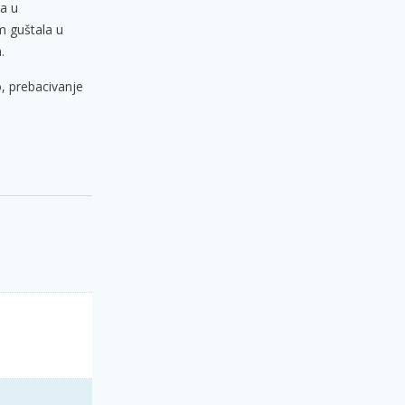
ta u
m guštala u
.
o, prebacivanje