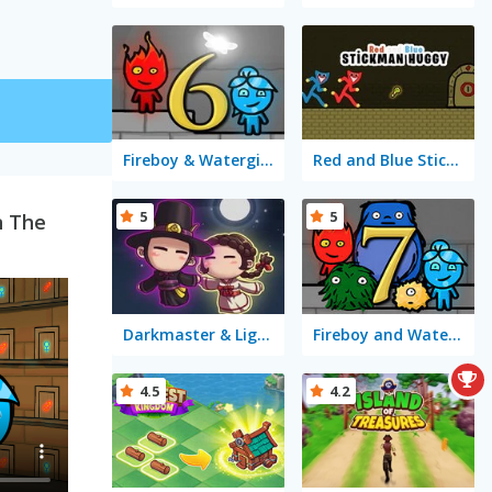
Fireboy & Watergirl 6: Fairy Tales
Red and Blue Stickman Huggy
5
5
n The
Darkmaster & Lightmaiden
Fireboy and Watergirl 7: and Friends
4.5
4.2