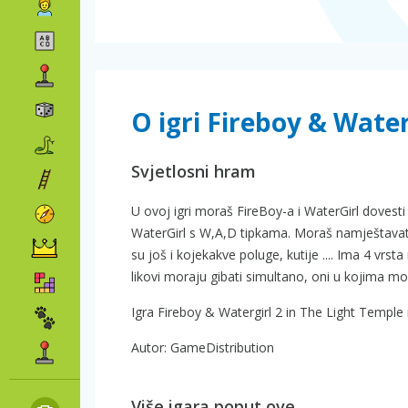
O igri Fireboy & Water
Svjetlosni hram
U ovoj igri moraš FireBoy-a i WaterGirl dovesti
WaterGirl s W,A,D tipkama. Moraš namještavati z
su još i kojekakve poluge, kutije .... Ima 4 vrst
likovi moraju gibati simultano, oni u kojima mor
Igra Fireboy & Watergirl 2 in The Light Temple 
Autor: GameDistribution
Više igara poput ove