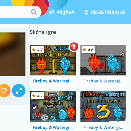
PRIJAVA
REGISTRIRAJ SE
Slične igre
4.7
4.6
Fireboy & Watergirl in The Forest Temple
Fireboy & Watergirl 4 in The Crystal Temple
4.2
Fireboy & Watergirl 5 Elements
Fireboy & Watergirl 3 in the Ice Temple