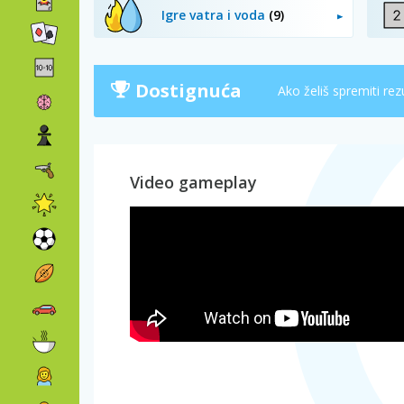
Igre vatra i voda
(9)
Dostignuća
Ako želiš spremiti rez
Video gameplay