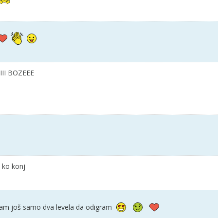
III BOZEEE
 ko konj
imam još samo dva levela da odigram