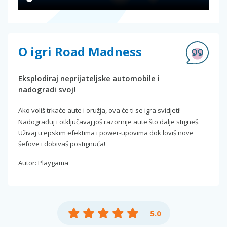
O igri Road Madness
Eksplodiraj neprijateljske automobile i
nadogradi svoj!
Ako voliš trkaće aute i oružja, ova će ti se igra svidjeti!
Nadograđuj i otključavaj još razornije aute što dalje stigneš.
Uživaj u epskim efektima i power-upovima dok loviš nove
šefove i dobivaš postignuća!
Autor: Playgama
5.0