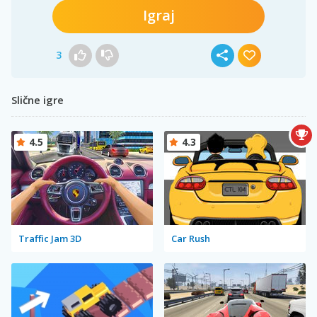
Igraj
3
Slične igre
4.5
4.3
Traffic Jam 3D
Car Rush