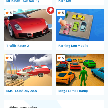
Mr Racer - Car Racing
Park Me
5
5
Traffic Racer 2
Parking Jam Mobile
5
5
BMG: CrashDay 2025
Mega Lamba Ramp
Video gameplay