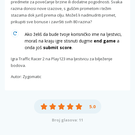
predmete za povećanje brzine ili dodatne pogodnosti. Svaka
razina donosi nove izazove, s gušćim prometom i težim
stazama dok juriš prema cilju. Možeš li nadmudriti promet,
prikupiti sve bonuse i završiti svih 80 razina?
Ako želiš da bude tvoje korisničko ime na ljestvici,
moraš na kraju igre stisnuti dugme
end game
a
onda još
submit score
.
Igra Traffic Racer 2 na Play123 ima ljestvicu za bilježenje
bodova.
Autor: Zygomatic
5.0
Broj glasova: 11