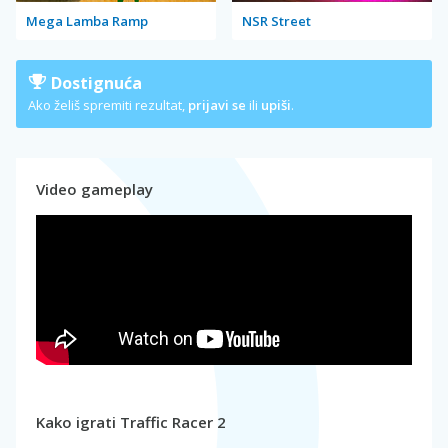
Mega Lamba Ramp
NSR Street
Dostignuća
Ako želiš spremiti rezultat,
prijavi se
ili
upiši
.
Video gameplay
Kako igrati Traffic Racer 2