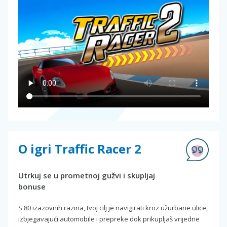
O igri Traffic Racer 2
Utrkuj se u prometnoj gužvi i skupljaj
bonuse
S 80 izazovnih razina, tvoj cilj je navigirati kroz užurbane ulice,
izbjegavajući automobile i prepreke dok prikupljaš vrijedne