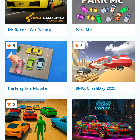
Mr Racer - Car Racing
Park Me
5
5
Parking Jam Mobile
BMG: CrashDay 2025
5