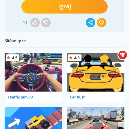
Igraj
11
Slične igre
4.5
4.3
Traffic Jam 3D
Car Rush