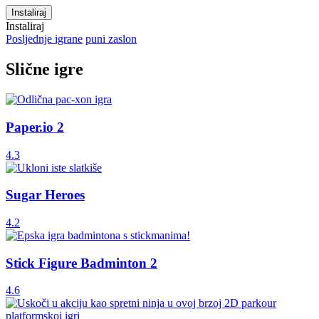
Instaliraj
Instaliraj
Posljednje igrane
puni zaslon
Slične igre
Paper.io 2
4.3
Sugar Heroes
4.2
Stick Figure Badminton 2
4.6