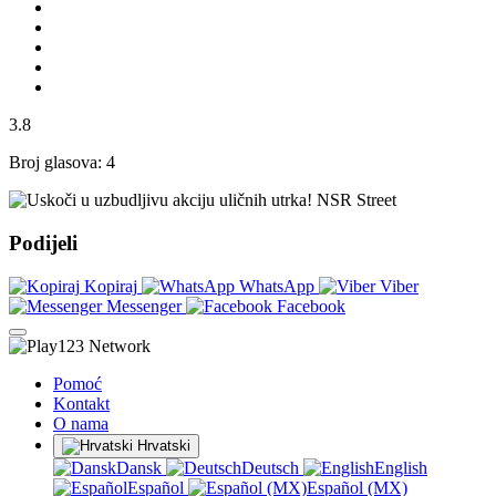
3.8
Broj glasova: 4
NSR Street
Podijeli
Kopiraj
WhatsApp
Viber
Messenger
Facebook
Pomoć
Kontakt
O nama
Hrvatski
Dansk
Deutsch
English
Español
Español (MX)