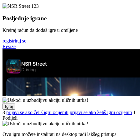
Posljednje igrane
Kreiraj račun da dodaš igre u omiljene
registriraj se
Resize
Igraj
3
prijavi se ako želiš igru ocijeniti
prijavi se ako želiš igru ocijeniti
1
Podijeli
Ovu igru možete instalirati na desktop radi lakšeg pristupa