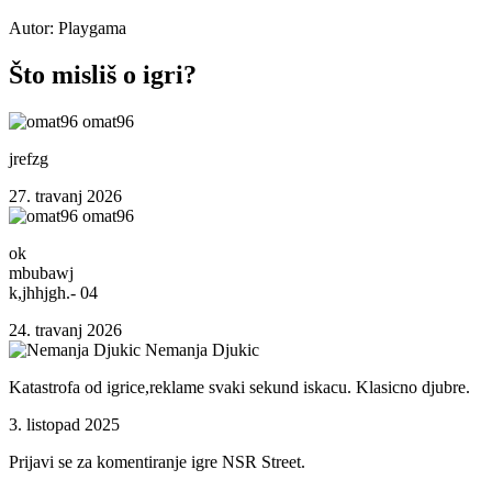
Autor: Playgama
Što misliš o igri?
omat96
jrefzg
27. travanj 2026
omat96
ok
mbubawj
k,jhhjgh.- 04
24. travanj 2026
Nemanja Djukic
Katastrofa od igrice,reklame svaki sekund iskacu. Klasicno djubre.
3. listopad 2025
Prijavi se za komentiranje igre NSR Street.