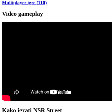
Multiplayer igre
(110)
Video gameplay
Kako igrati NSR Street