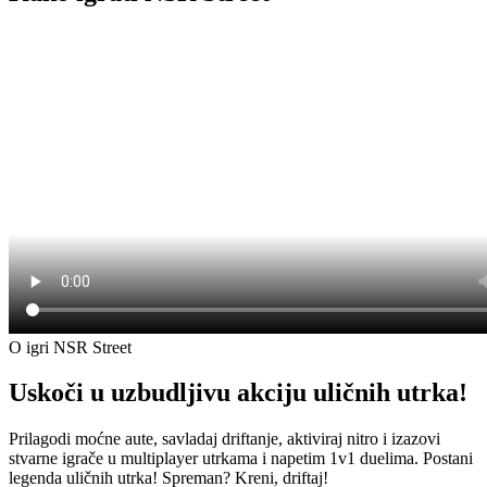
O igri NSR Street
Uskoči u uzbudljivu akciju uličnih utrka!
Prilagodi moćne aute, savladaj driftanje, aktiviraj nitro i izazovi
stvarne igrače u multiplayer utrkama i napetim 1v1 duelima. Postani
legenda uličnih utrka! Spreman? Kreni, driftaj!