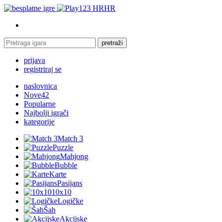
HR
pretraži
prijava
registriraj se
naslovnica
Nove
42
Popularne
Najbolji igrači
kategorije
Match 3
Puzzle
Mahjong
Bubble
Karte
Pasijans
10x10
Logičke
Šah
Akcijske