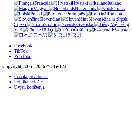
Français
Hrvatski
Italiano
Magyar
Nederlands
Norsk
Polski
Português
Română
Slovenčina
Slovenščina
Srpski
Suomi
Svenska
Tiếng
Việt
Türkçe
Čeština
Ελληνικά
日本語
한국어
Facebook
TikTok
YouTube
Copyright 2006 - 2026 © Play123
Pravila privatnosti
Politika kolačića
Uvjeti korištenja