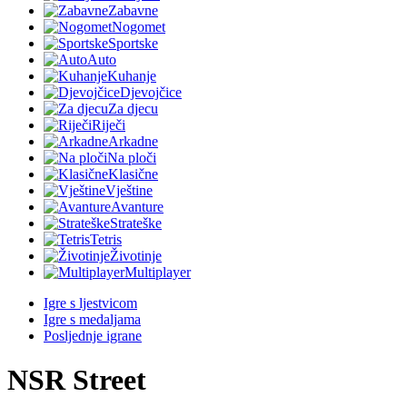
Zabavne
Nogomet
Sportske
Auto
Kuhanje
Djevojčice
Za djecu
Riječi
Arkadne
Na ploči
Klasične
Vještine
Avanture
Strateške
Tetris
Životinje
Multiplayer
Igre s ljestvicom
Igre s medaljama
Posljednje igrane
NSR Street