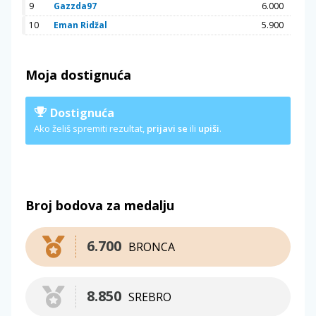
9
Gazzda97
6.000
10
Eman Ridžal
5.900
Moja dostignuća
Dostignuća
Ako želiš spremiti rezultat,
prijavi se
ili
upiši
.
Broj bodova za medalju
6.700
BRONCA
8.850
SREBRO