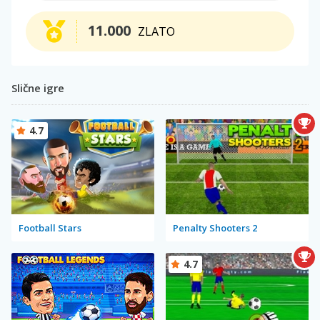
11.000
ZLATO
Slične igre
4.7
Football Stars
Penalty Shooters 2
4.7