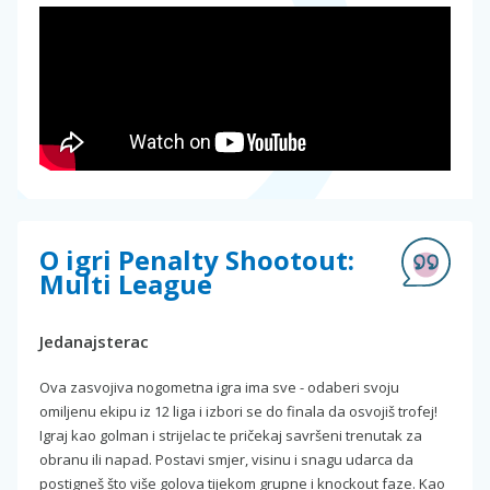
O igri Penalty Shootout:
Multi League
Jedanajsterac
Ova zasvojiva nogometna igra ima sve - odaberi svoju
omiljenu ekipu iz 12 liga i izbori se do finala da osvojiš trofej!
Igraj kao golman i strijelac te pričekaj savršeni trenutak za
obranu ili napad. Postavi smjer, visinu i snagu udarca da
postigneš što više golova tijekom grupne i knockout faze. Kao