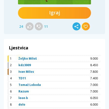
Igraj
24
11
Ljestvica
1
Željko Miloš
9.000
2
kdz3009
8.450
3
Ivan Milos
7.800
4
TD11
7.400
5
Tomaž Loboda
7.000
6
Razum
7.000
7
leon b
6.050
8
dolo
6.000