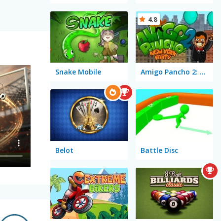
4.8
Snake Mobile
Amigo Pancho 2: New York Party
Belot
Battle Disc