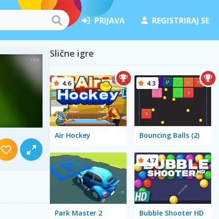
PRIJAVA
REGISTRIRAJ SE
Slične igre
4.6
4.3
Air Hockey
Bouncing Balls (2)
4.7
Park Master 2
Bubble Shooter HD