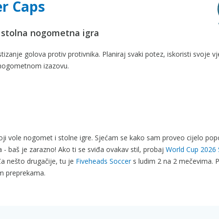
er Caps
 stolna nogometna igra
zanje golova protiv protivnika. Planiraj svaki potez, iskoristi svoje vje
m nogometnom izazovu.
koji vole nogomet i stolne igre. Sjećam se kako sam proveo cijelo po
a - baš je zarazno! Ako ti se sviđa ovakav stil, probaj
World Cup 2026 
a nešto drugačije, tu je
Fiveheads Soccer
s ludim 2 na 2 mečevima. P
im preprekama.