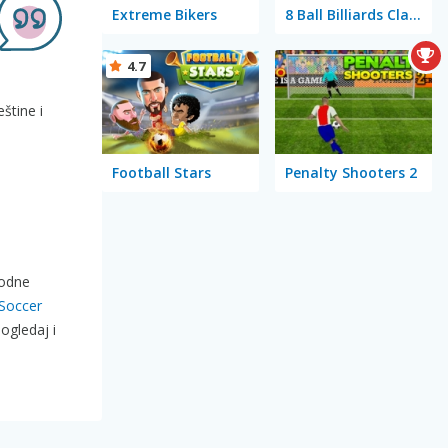
Extreme Bikers
8 Ball Billiards Classic
4.7
štine i
Football Stars
Penalty Shooters 2
podne
Soccer
ogledaj i