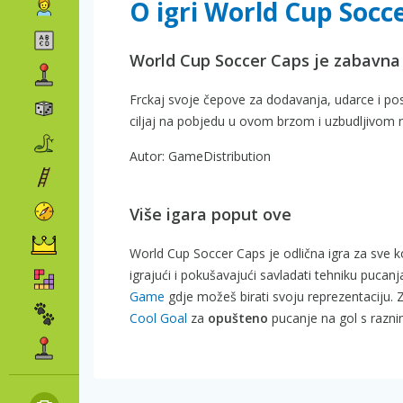
O igri World Cup Socc
World Cup Soccer Caps je zabavna
Frckaj svoje čepove za dodavanja, udarce i posti
ciljaj na pobjedu u ovom brzom i uzbudljivo
Autor: GameDistribution
Više igara poput ove
World Cup Soccer Caps je odlična igra za sve 
igrajući i pokušavajući savladati tehniku pucanj
Game
gdje možeš birati svoju reprezentaciju. Z
Cool Goal
za
opušteno
pucanje na gol s razn