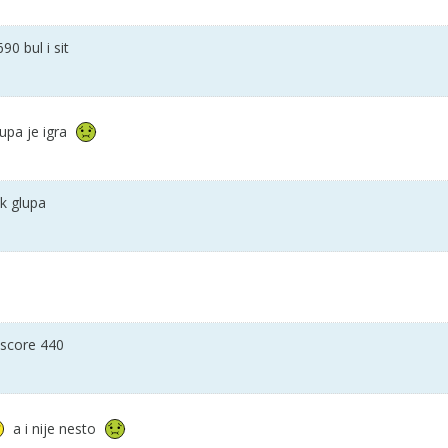
90 bul i sit
lupa je igra
k glupa
 score 440
a i nije nesto