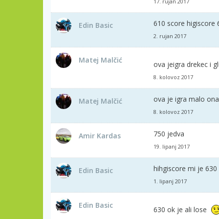
17. rujan 2017
610 score higiscore 6
Edin Basic
2. rujan 2017
Matej Malčić
ova jeigra drekec i g
8. kolovoz 2017
ova je igra malo ona
Matej Malčić
8. kolovoz 2017
750 jedva
Amir Kardas
19. lipanj 2017
hihgiscore mi je 630
Edin Basic
1. lipanj 2017
Edin Basic
630 ok je ali lose