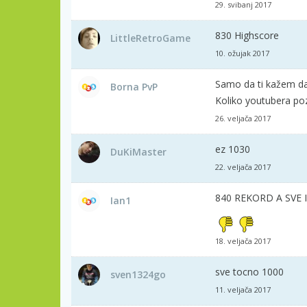
29. svibanj 2017
830 Highscore
LittleRetroGame
10. ožujak 2017
Samo da ti kažem da 
Borna PvP
Koliko youtubera po
26. veljača 2017
ez 1030
DuKiMaster
22. veljača 2017
840 REKORD A SVE
Ian1
18. veljača 2017
sve tocno 1000
sven1324go
11. veljača 2017