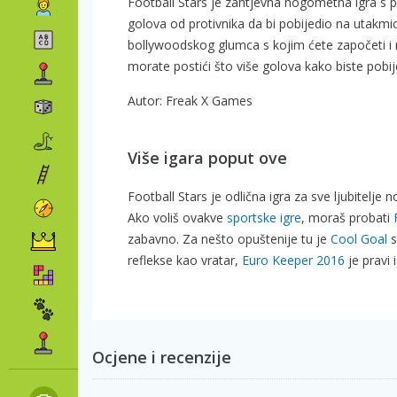
Football Stars je zahtjevna nogometna igra s 
golova od protivnika da bi pobijedio na utakm
bollywoodskog glumca s kojim ćete započeti i n
morate postići što više golova kako biste pobijed
Autor: Freak X Games
Više igara poput ove
Football Stars je odlična igra za sve ljubitelj
Ako voliš ovakve
sportske igre
, moraš probati
zabavno. Za nešto opuštenije tu je
Cool Goal
s
reflekse kao vratar,
Euro Keeper 2016
je pravi 
Ocjene i recenzije