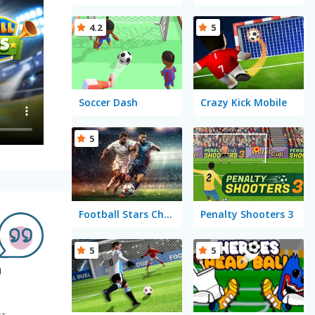
4.2
5
Soccer Dash
Crazy Kick Mobile
5
Football Stars Championship
Penalty Shooters 3
5
5
m