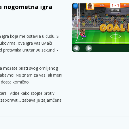
na nogometna igra
igra koja me ostavila u čudu. S
kovima, ova igra vas uvlači
 protivnika unutar 90 sekundi -
da možete birati svog omiljenog
abavno! Ne znam za vas, ali meni
o dosta komično.
s i vidite kako stojite protiv
aboraviti... zabava je zajamčena!