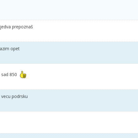
a jedva prepoznaš
oazim opet
a sad 850
o vecu podrsku