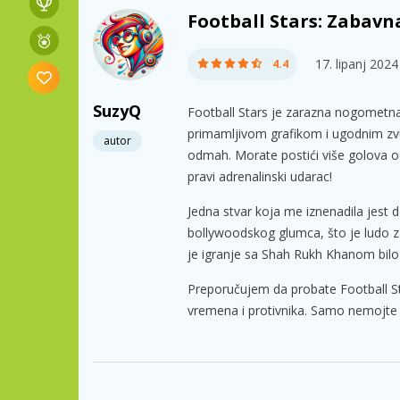
Football Stars: Zabav
17. lipanj 2024
4.4
SuzyQ
Football Stars je zarazna nogometna 
primamljivom grafikom i ugodnim zvu
autor
odmah. Morate postići više golova od
pravi adrenalinski udarac!
Jedna stvar koja me iznenadila jest 
bollywoodskog glumca, što je ludo z
je igranje sa Shah Rukh Khanom bil
Preporučujem da probate Football Star
vremena i protivnika. Samo nemojte z