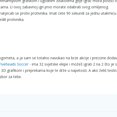
primamljivom grafikom i ugodnim zvukovima gdje igrač mora postići v
icama. U ovoj zabavnoj igri prvo morate odabrati svog omiljenog
atjecati se protiv protivnika. Imat ćete 90 sekundi za jednu utakmicu
ili protivnika.
e nogometa, a ja sam se totalno navukao na brze akcije i precizne doda
Fiveheads Soccer
- ima 32 svjetske ekipe i možeš igrati 2 na 2 što je 
 3D grafikom i preprekama koje te drže u napetosti. A ako želiš testir
izbor za tebe.