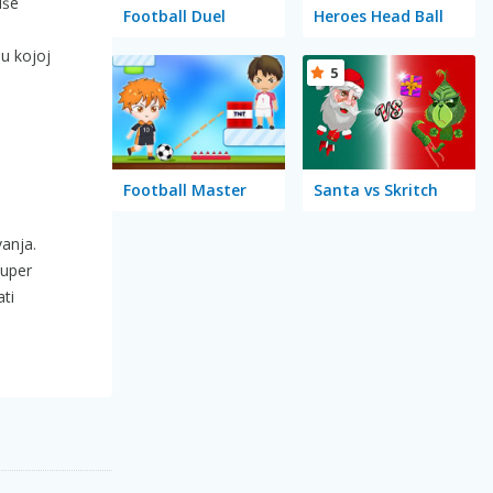
iše
Football Duel
Heroes Head Ball
 u kojoj
5
Football Master
Santa vs Skritch
vanja.
super
ati