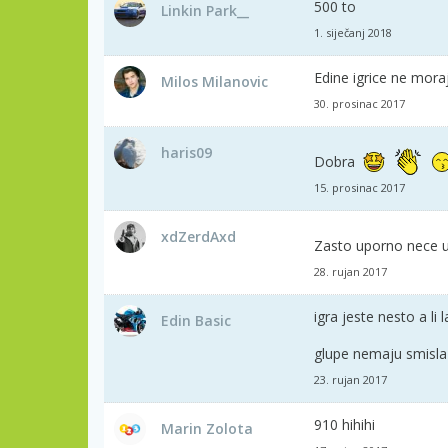
500 to
Linkin Park__
1. siječanj 2018
Edine igrice ne mora
Milos Milanovic
30. prosinac 2017
haris09
Dobra
15. prosinac 2017
xdZerdAxd
Zasto uporno nece u
28. rujan 2017
igra jeste nesto a li
Edin Basic
glupe nemaju smisl
23. rujan 2017
910 hihihi
Marin Zolota