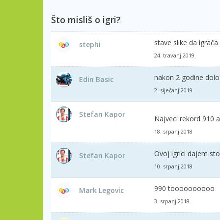
Što misliš o igri?
stave slike da igrač
stephi
24. travanj 2019
nakon 2 godine dol
Edin Basic
2. siječanj 2019
Stefan Kapor
Najveci rekord 910 
18. srpanj 2018
Ovoj igrici dajem st
Stefan Kapor
10. srpanj 2018
990 toooooooooo
Mark Legovic
3. srpanj 2018