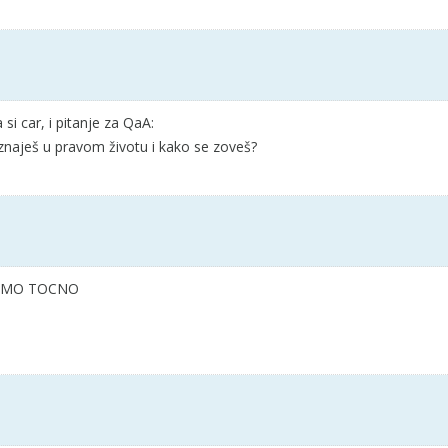
si car, i pitanje za QaA:
znaješ u pravom životu i kako se zoveš?
 IMO TOCNO