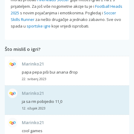
prijateljem. Za još više nogometne akcije tu je i
Football Heads
2025
s novim pojačanjima i emotikonima. Pogledaj i
Soccer
Skills Runner
za nešto drugačije a jednako zabavno. Sve ovo
spada u
sportske igre
koje vrijedi isprobati.
Što misliš o igri?
Marinko21
papa pepa piši bui anana đrop
22. svibanj 2023
Marinko21
ja sa rm pobijedio 11¸0
12. ožujak 2023
Marinko21
cool games