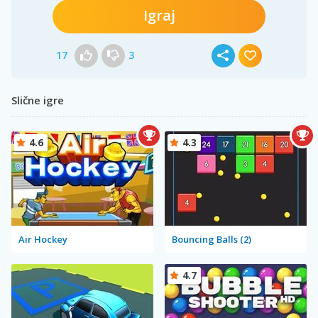
Igraj
17
3
Slične igre
4.6
4.3
Air Hockey
Bouncing Balls (2)
4.7