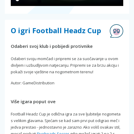
O igri Football Headz Cup
Odaberi svoj klub i pobijedi protivnike
Odaberi svoju momčad i pripremi se za suočavanje u ovom
divljem i uzbudljivom natjecanju. Pripremi se za brzu akciju i
pokaži svoje vještine na nogometnom terenu!
Autor: GameDistribution
Više igara poput ove
Football Headz Cup je odlična igra za sve ljubitelje nogometa
s velikim glavama. Sjećam se kad sam prvi put odigrao meč i
jedva prestao - jednostavno je
zarazno
. Ako voliš ovakav stil,
moraš probati
Fiveheads Soccer
gdje možeš igrati 2 na 2 s