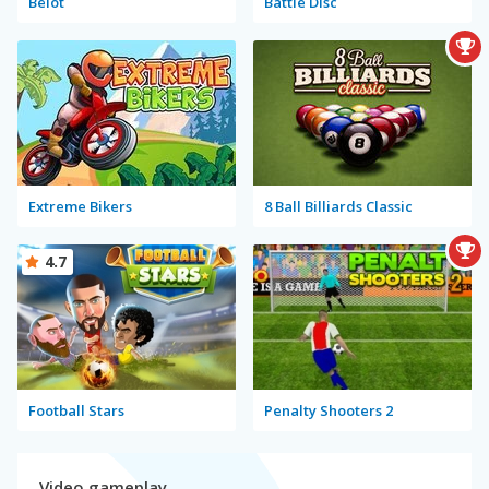
Belot
Battle Disc
Extreme Bikers
8 Ball Billiards Classic
4.7
Football Stars
Penalty Shooters 2
Video gameplay