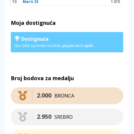
10
Marti 33
1.015
Moja dostignuća
Dostignuća
Ako želiš spremiti rezultat,
prijavi se
ili
upiši
.
Broj bodova za medalju
2.000
BRONCA
2.950
SREBRO