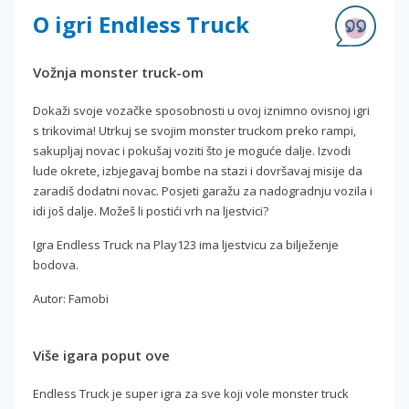
O igri Endless Truck
Vožnja monster truck-om
Dokaži svoje vozačke sposobnosti u ovoj iznimno ovisnoj igri
s trikovima! Utrkuj se svojim monster truckom preko rampi,
sakupljaj novac i pokušaj voziti što je moguće dalje. Izvodi
lude okrete, izbjegavaj bombe na stazi i dovršavaj misije da
zaradiš dodatni novac. Posjeti garažu za nadogradnju vozila i
idi još dalje. Možeš li postići vrh na ljestvici?
Igra Endless Truck na Play123 ima ljestvicu za bilježenje
bodova.
Autor: Famobi
Više igara poput ove
Endless Truck je super igra za sve koji vole monster truck