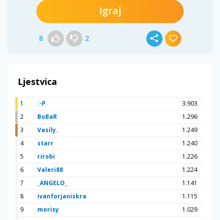
Igraj
8
2
Ljestvica
1
:-P
3.903
2
BoBaR
1.296
3
Vasily.
1.249
4
starr
1.240
5
rirobi
1.226
6
Valeri88
1.224
7
_ANGELO_
1.141
8
ivanforjaniskra
1.115
9
morisy
1.029