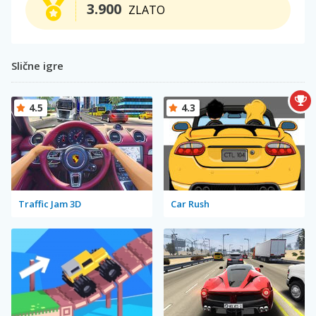
3.900
ZLATO
Slične igre
4.5
4.3
Traffic Jam 3D
Car Rush