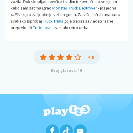
vozila. Dok skupljam novčiće i radim trikove, često se sjetim
kako sam satima igrao
Monster Truck Destroyer
- još jedna
odlična
igra za ljubitelje velikih guma. Za više sličnih avantura
svakako isprobaj
Truck Trials
gdje trebaš savladati razne
prepreke, ili
Turbotastic
za malo retro utrka.
4.0
Broj glasova: 10