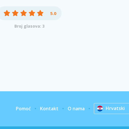
5.0
Broj glasova: 3
Hrvatski
Pomoć
Kontakt
O nama