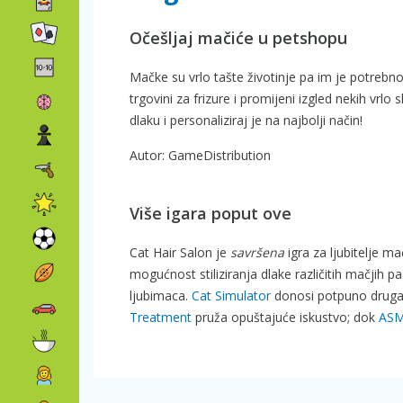
Očešljaj mačiće u petshopu
Mačke su vrlo tašte životinje pa im je potrebno
trgovini za frizure i promijeni izgled nekih vrl
dlaku i personaliziraj je na najbolji način!
Autor: GameDistribution
Više igara poput ove
Cat Hair Salon je
savršena
igra za ljubitelje m
mogućnost stiliziranja dlake različitih mačjih
ljubimaca.
Cat Simulator
donosi potpuno drugač
Treatment
pruža opuštajuće iskustvo; dok
ASM