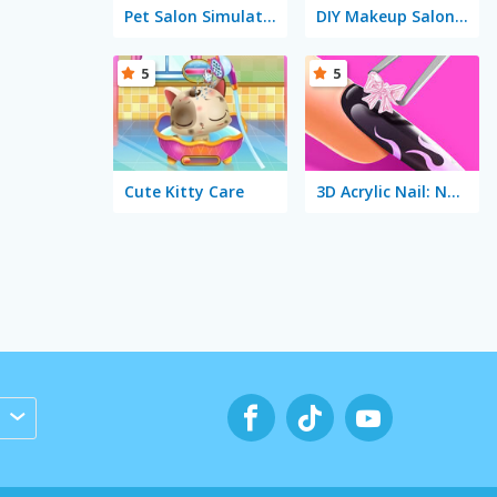
Pet Salon Simulator
DIY Makeup Salon: SPA Makeover Studio
5
5
Cute Kitty Care
3D Acrylic Nail: Nail Art Game