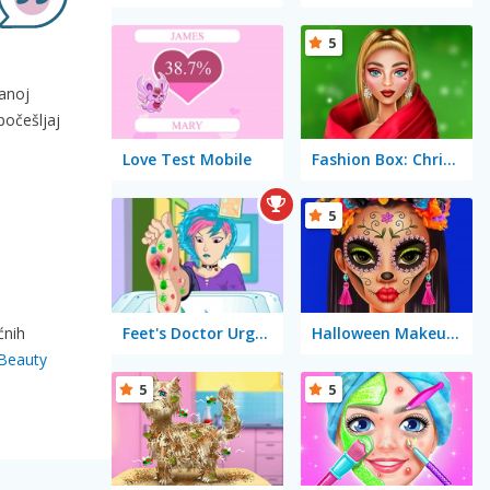
5
ranoj
počešljaj
Love Test Mobile
Fashion Box: Christmas Diva
5
Feet's Doctor Urgent Care
Halloween Makeup Trends
ćnih
Beauty
5
5