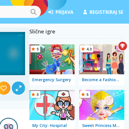
PRIJAVA
REGISTRIRAJ SE
Slične igre
5
4.3
Emergency Surgery
Become a Fashion Designer
5
5
My City: Hospital
Sweet Princess Makeup Party