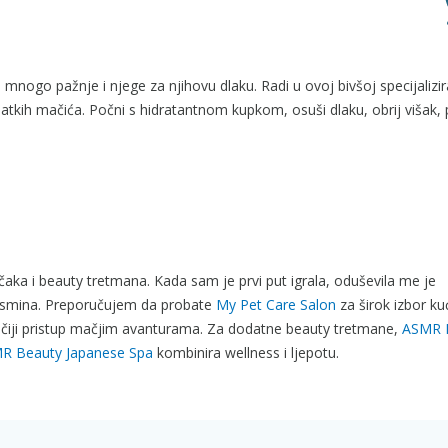
 mnogo pažnje i njege za njihovu dlaku. Radi u ovoj bivšoj specijalizi
o slatkih mačića. Počni s hidratantnom kupkom, osuši dlaku, obrij višak, 
ačaka i beauty tretmana. Kada sam je prvi put igrala, oduševila me je
 pasmina. Preporučujem da probate
My Pet Care Salon
za širok izbor ku
iji pristup mačjim avanturama. Za dodatne beauty tretmane,
ASMR 
R Beauty Japanese Spa
kombinira wellness i ljepotu.