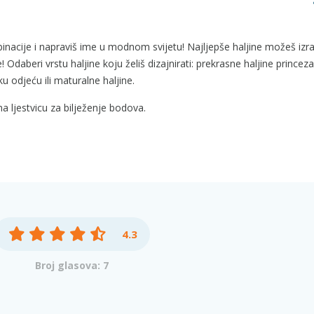
binacije i napraviš ime u modnom svijetu! Najljepše haljine možeš izr
Odaberi vrstu haljine koju želiš dizajnirati: prekrasne haljine princeza
 odjeću ili maturalne haljine.
 ljestvicu za bilježenje bodova.
4.3
Broj glasova: 7