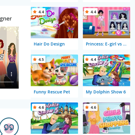
4.4
4.4
igner
Hair Do Design
Princess: E-girl vs Softgirl
4.5
4.4
Funny Rescue Pet
My Dolphin Show 6
4.6
4.6