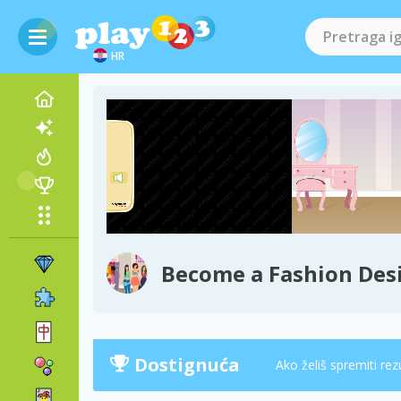
HR
Become a Fashion Des
Dostignuća
Ako želiš spremiti rez