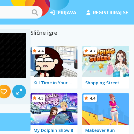
PRIJAVA
REGISTRIRAJ SE
Slične igre
4.4
4.7
Kill Time in Your Office
Shopping Street
4.5
4.4
My Dolphin Show 8
Makeover Run