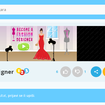
igner
6
1
ultat,
prijavi se
ili
upiši
.