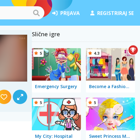
PRIJAVA
REGISTRIRAJ SE
Slične igre
5
4.3
Emergency Surgery
Become a Fashion Designer
5
5
My City: Hospital
Sweet Princess Makeup Party