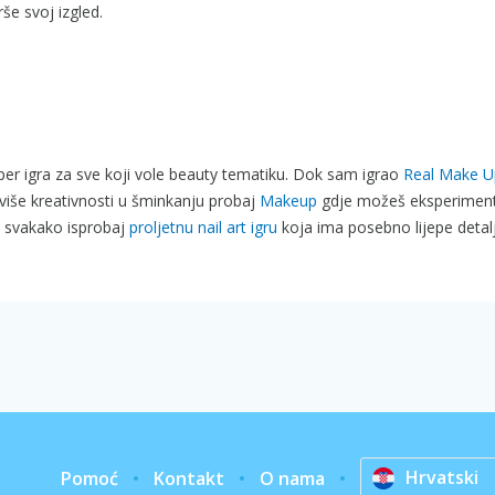
še svoj izgled.
er igra za sve koji vole beauty tematiku. Dok sam igrao
Real Make U
 više kreativnosti u šminkanju probaj
Makeup
gdje možeš eksperimenti
ju svakako isprobaj
proljetnu nail art igru
koja ima posebno lijepe detalje
Hrvatski
Pomoć
Kontakt
O nama