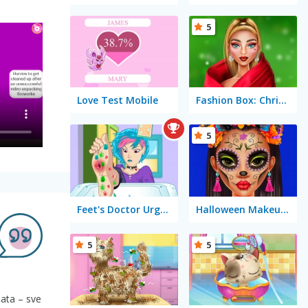
5
Love Test Mobile
Fashion Box: Christmas Diva
5
Feet's Doctor Urgent Care
Halloween Makeup Trends
5
5
nata – sve