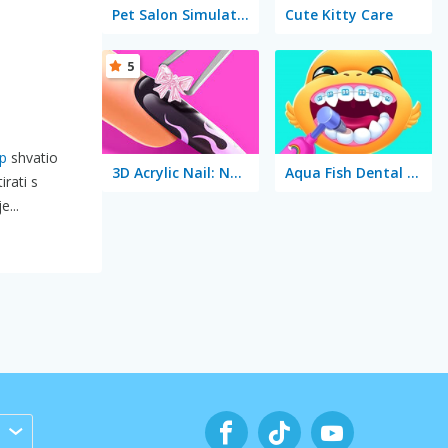
Pet Salon Simulator
Cute Kitty Care
5
p
shvatio
3D Acrylic Nail: Nail Art Game
Aqua Fish Dental Care
rati s
...