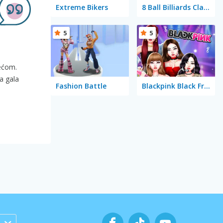
Extreme Bikers
8 Ball Billiards Classic
5
5
ećom.
a gala
Fashion Battle
Blackpink Black Friday Fever