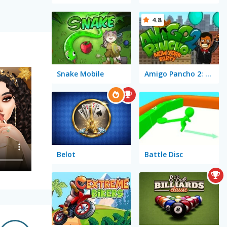
4.8
Snake Mobile
Amigo Pancho 2: New York Party
Belot
Battle Disc