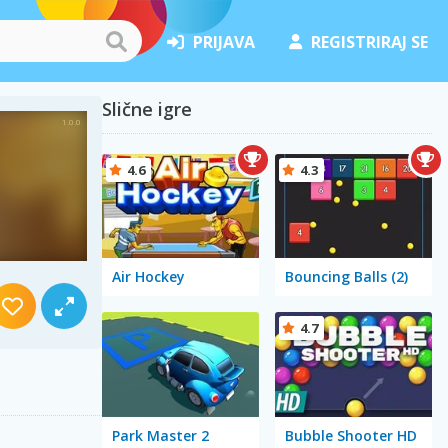
PRIJAVA
REGISTRIRAJ SE
Slične igre
4.6
4.3
Air Hockey
Bouncing Balls (2)
4.7
Park Master 2
Bubble Shooter HD