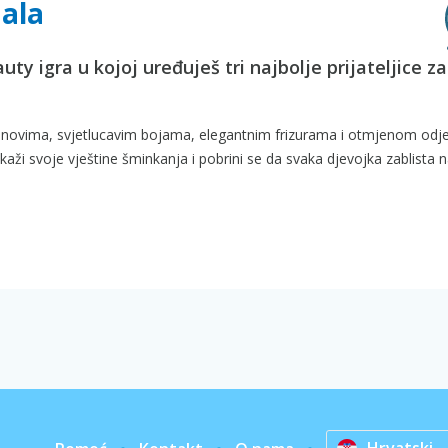
ala
y igra u kojoj uređuješ tri najbolje prijateljice za
tonovima, svjetlucavim bojama, elegantnim frizurama i otmjenom odj
aži svoje vještine šminkanja i pobrini se da svaka djevojka zablista n
Hrvatski