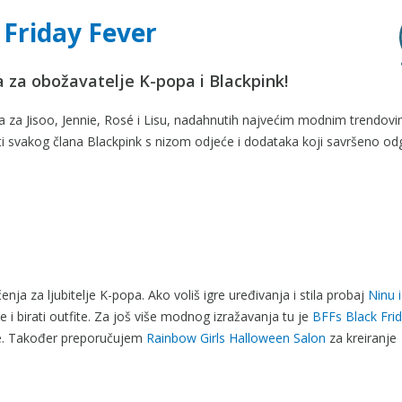
 Friday Fever
 za obožavatelje K-popa i Blackpink!
leda za Jisoo, Jennie, Rosé i Lisu, nadahnutih najvećim modnim trendo
irati svakog člana Blackpink s nizom odjeće i dodataka koji savršeno o
enja za ljubitelje K-popa. Ako voliš igre uređivanja i stila probaj
Ninu i
 i birati outfite. Za još više modnog izražavanja tu je
BFFs Black Fri
e. Također preporučujem
Rainbow Girls Halloween Salon
za kreiranje