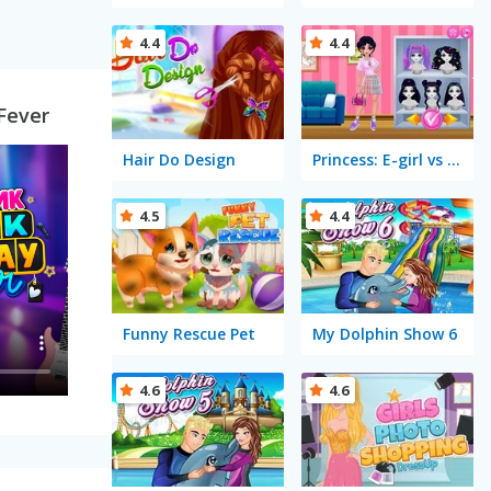
4.4
4.4
 Fever
Hair Do Design
Princess: E-girl vs Softgirl
4.5
4.4
Funny Rescue Pet
My Dolphin Show 6
4.6
4.6