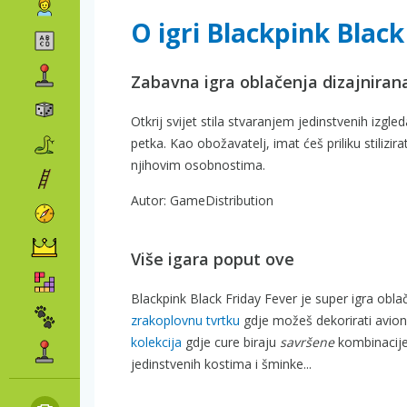
O igri Blackpink Black
Zabavna igra oblačenja dizajnirana
Otkrij svijet stila stvaranjem jedinstvenih izg
petka. Kao obožavatelj, imat ćeš priliku stiliz
njihovim osobnostima.
Autor: GameDistribution
Više igara poput ove
Blackpink Black Friday Fever je super igra oblač
zrakoplovnu tvrtku
gdje možeš dekorirati avione
kolekcija
gdje cure biraju
savršene
kombinacij
jedinstvenih kostima i šminke...