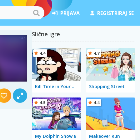
PRIJAVA
REGISTRIRAJ SE
Slične igre
4.4
4.7
Kill Time in Your Office
Shopping Street
4.5
4.4
My Dolphin Show 8
Makeover Run