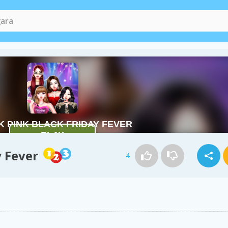
y Fever
4