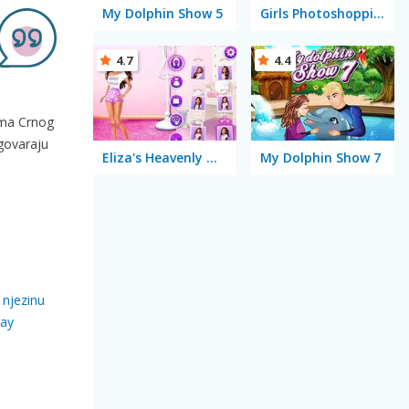
My Dolphin Show 5
Girls Photoshopping Dressup
4.7
4.4
vima Crnog
dgovaraju
Eliza's Heavenly Wedding
My Dolphin Show 7
 njezinu
day