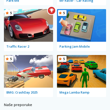
Park Me
Mr Racer - Car Racing
5
5
Traffic Racer 2
Parking Jam Mobile
5
5
BMG: CrashDay 2025
Mega Lamba Ramp
Naše preporuke