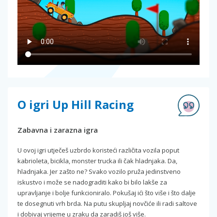
O igri Up Hill Racing
Zabavna i zarazna igra
U ovoj igri utječeš uzbrdo koristeći različita vozila poput
kabrioleta, bicikla, monster trucka ili čak hladnjaka. Da,
hladnjaka. Jer zašto ne? Svako vozilo pruža jedinstveno
iskustvo i može se nadograditi kako bi bilo lakše za
upravljanje i bolje funkcioniralo. Pokušaj ići što više i što dalje
te dosegnuti vrh brda. Na putu skupljaj novčiće ili radi saltove
i dobivaj vrijeme u zraku da zaradiš još više.