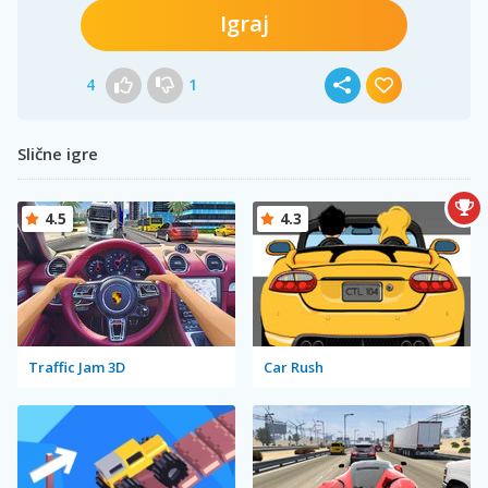
Igraj
4
1
Slične igre
4.5
4.3
Traffic Jam 3D
Car Rush