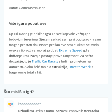
Autor: GameDistribution
Više igara poput ove
Up Hill Racing je odlična igra za sve koji vole vožnju po
brdovitim terenima. Sjećam se kad sam prvi put igrao - nisam
mogao prestati dok nisam prešao sve staze! Ako ti se sviđa
ovakav tip vožnje, moraš probati
Extreme Speed
gdje
driftanje kroz zavoje postaje prava umjetnost. Za nešto
drugačije, tu je
Traffic Car Racing
s ludim prometom na
autocesti. A ako želiš malo
destrukcije
,
Drive to Wreck
s
bagerom je totalni hit.
Što misliš o igri?
izeeeeeeeeet
uzbudljiva utrka s puno izazova i zabavnih trenutaka