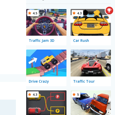
4.5
4.3
Traffic Jam 3D
Car Rush
Drive Crazy
Traffic Tour
4.3
5