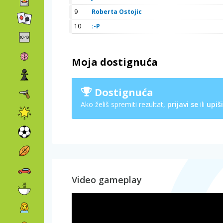
9
Roberta Ostojic
10
:-P
Moja dostignuća
Dostignuća
Ako želiš spremiti rezultat,
prijavi se
ili
upiši
Video gameplay