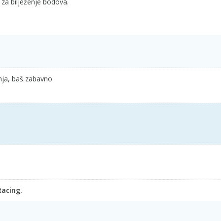
 za bilježenje bodova.
žnja, baš zabavno
Racing.