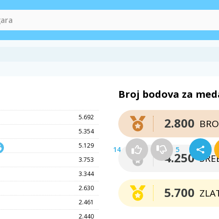
Broj bodova za med
5.692
2.800
BRO
5.354
5.129
14
5
4.250
SRE
3.753
3.344
2.630
5.700
ZLA
2.461
2.440