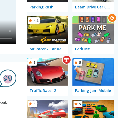
Parking Rush
Beam Drive Car Crash Test Simulator
4.2
Mr Racer - Car Racing
Park Me
5
5
Traffic Racer 2
Parking Jam Mobile
opaki
5
5