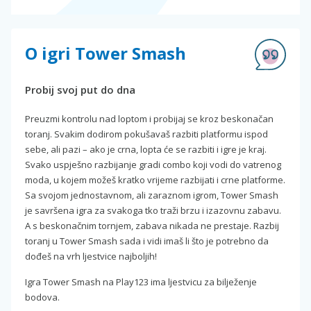
O igri Tower Smash
Probij svoj put do dna
Preuzmi kontrolu nad loptom i probijaj se kroz beskonačan
toranj. Svakim dodirom pokušavaš razbiti platformu ispod
sebe, ali pazi – ako je crna, lopta će se razbiti i igre je kraj.
Svako uspješno razbijanje gradi combo koji vodi do vatrenog
moda, u kojem možeš kratko vrijeme razbijati i crne platforme.
Sa svojom jednostavnom, ali zaraznom igrom, Tower Smash
je savršena igra za svakoga tko traži brzu i izazovnu zabavu.
A s beskonačnim tornjem, zabava nikada ne prestaje. Razbij
toranj u Tower Smash sada i vidi imaš li što je potrebno da
dođeš na vrh ljestvice najboljih!
Igra Tower Smash na Play123 ima ljestvicu za bilježenje
bodova.