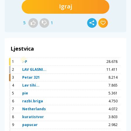
Igraj
5
1
Ljestvica
1
:-P
28.678
2
LAV GLASNI...
11.411
3
Petar 321
8.214
4
Lav tihi...
7.865
5
pie
5.361
6
razbi.briga
4.750
7
Netherlands
4.072
8
kuratistvor
3.803
9
papucar
2.982