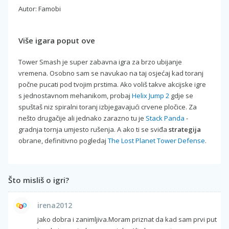
Autor: Famobi
Više igara poput ove
Tower Smash je super zabavna igra za brzo ubijanje
vremena. Osobno sam se navukao na taj osjećaj kad toranj
počne pucati pod tvojim prstima. Ako voliš takve akcijske igre
s jednostavnom mehanikom, probaj
Helix Jump 2
gdje se
spuštaš niz spiralni toranj izbjegavajući crvene pločice. Za
nešto drugačije ali jednako zarazno tu je
Stack Panda
-
gradnja tornja umjesto rušenja. A ako ti se sviđa
strategija
obrane, definitivno pogledaj
The Lost Planet Tower Defense
.
Što misliš o igri?
irena2012
jako dobra i zanimljiva.Moram priznat da kad sam prvi put