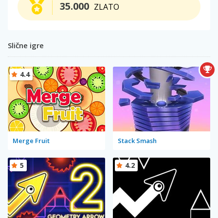
35.000
ZLATO
Slične igre
4.4
Merge Fruit
Stack Smash
5
4.2