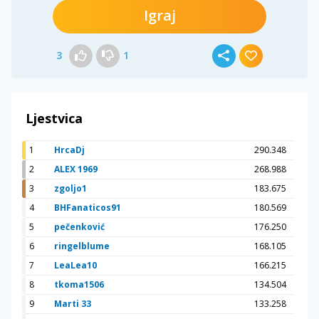
Igraj
3
1
Ljestvica
1
HrcaDj
290.348
2
ALEX 1969
268.988
3
zgoljo1
183.675
4
BHFanaticos91
180.569
5
pečenković
176.250
6
ringelblume
168.105
7
LeaLea10
166.215
8
tkoma1506
134.504
9
Marti 33
133.258