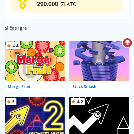
290.000
ZLATO
Slične igre
4.4
Merge Fruit
Stack Smash
5
4.2