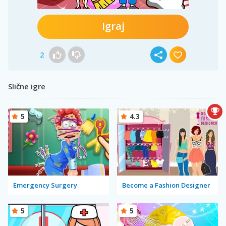
Igraj
2
Slične igre
5
4.3
Emergency Surgery
Become a Fashion Designer
5
5