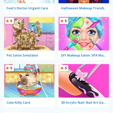
Feet's Doctor Urgent Care
Halloween Makeup Trends
5
5
Pet Salon Simulator
DIY Makeup Salon: SPA Makeover Studio
5
5
Cute Kitty Care
3D Acrylic Nail: Nail Art Game