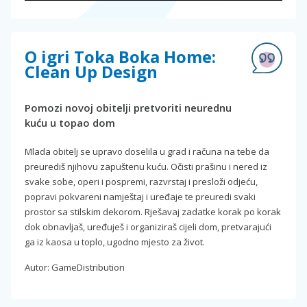
O igri Toka Boka Home:
Clean Up Design
Pomozi novoj obitelji pretvoriti neurednu
kuću u topao dom
Mlada obitelj se upravo doselila u grad i računa na tebe da
preurediš njihovu zapuštenu kuću. Očisti prašinu i nered iz
svake sobe, operi i pospremi, razvrstaj i presloži odjeću,
popravi pokvareni namještaj i uređaje te preuredi svaki
prostor sa stilskim dekorom. Rješavaj zadatke korak po korak
dok obnavljaš, uređuješ i organiziraš cijeli dom, pretvarajući
ga iz kaosa u toplo, ugodno mjesto za život.
Autor: GameDistribution