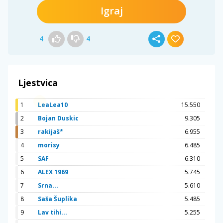
Igraj
4
4
Ljestvica
1
LeaLea10
15.550
2
Bojan Duskic
9.305
3
rakijaš*
6.955
4
morisy
6.485
5
SAF
6.310
6
ALEX 1969
5.745
7
Srna...
5.610
8
Saša Šuplika
5.485
9
Lav tihi...
5.255