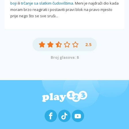
boji
ili
trčanje sa slatkim čudovištima
. Meni je najdraži dio kada
moram brzo reagirati i postaviti pravi blok na pravo mjesto
prije nego što se sve sruši...
2.5
Broj glasova: 8