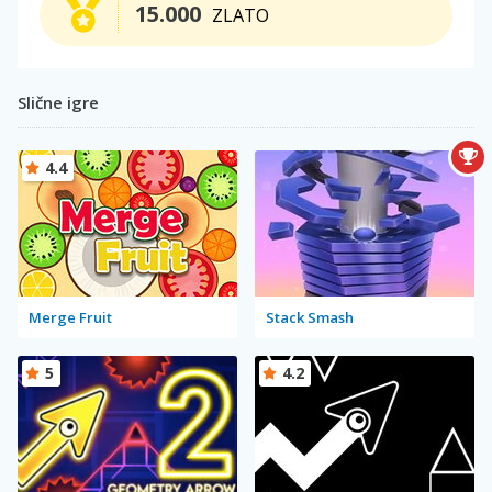
15.000
ZLATO
Slične igre
4.4
Merge Fruit
Stack Smash
5
4.2