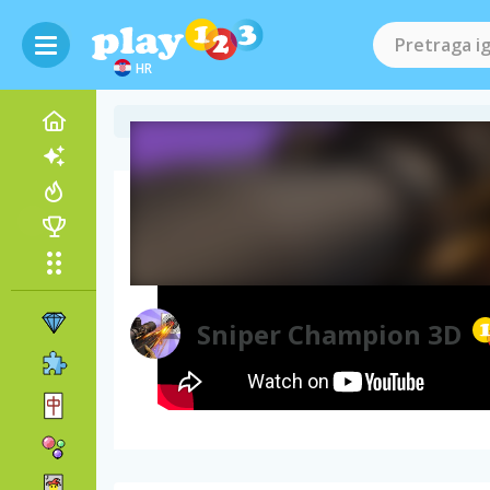
HR
Video gameplay
Sniper Champion 3D