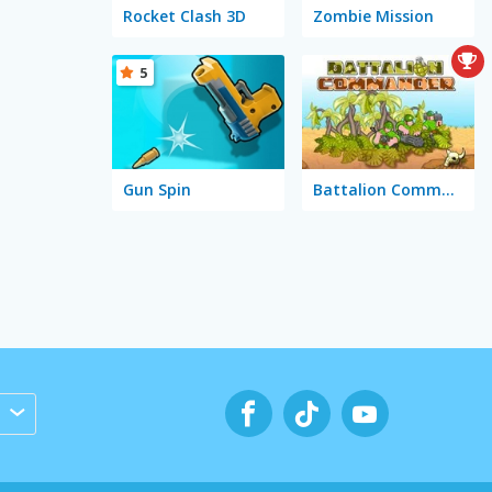
Rocket Clash 3D
Zombie Mission
5
Gun Spin
Battalion Commander