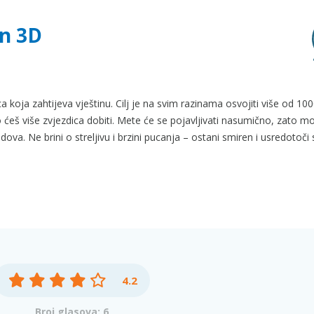
on 3D
a koja zahtijeva vještinu. Cilj je na svim razinama osvojiti više od 1
 ćeš više zvjezdica dobiti. Mete će se pojavljivati nasumično, zato m
odova. Ne brini o streljivu i brzini pucanja – ostani smiren i usredotoči
4.2
Broj glasova: 6