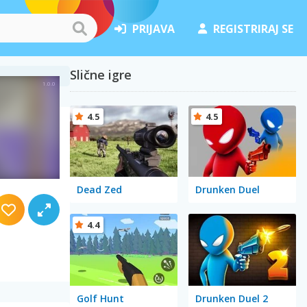
PRIJAVA
REGISTRIRAJ SE
Slične igre
4.5
4.5
Dead Zed
Drunken Duel
4.4
Golf Hunt
Drunken Duel 2