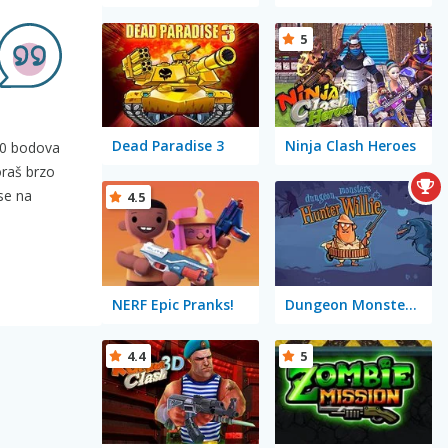
5
Dead Paradise 3
Ninja Clash Heroes
000 bodova
oraš brzo
 se na
4.5
NERF Epic Pranks!
Dungeon Monsters: Hunter Willie
4.4
5