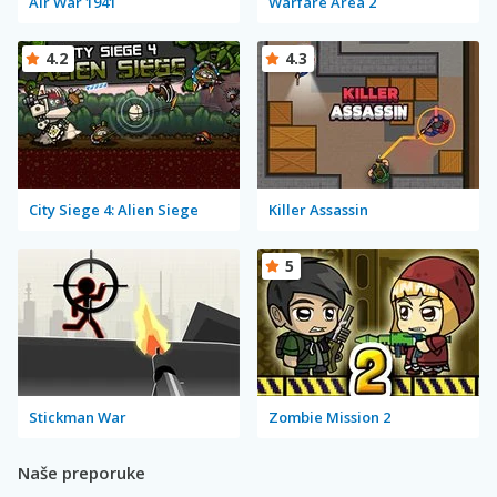
Air War 1941
Warfare Area 2
4.2
4.3
City Siege 4: Alien Siege
Killer Assassin
5
Stickman War
Zombie Mission 2
Naše preporuke