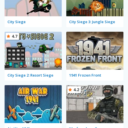
City Siege
City Siege 3: Jungle Siege
4.7
City Siege 2: Resort Siege
1941 Frozen Front
4.2