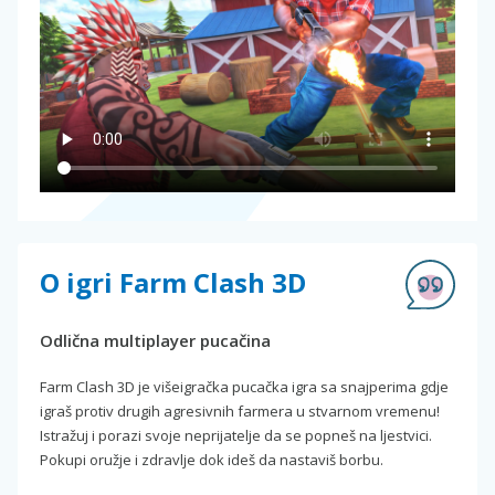
O igri Farm Clash 3D
Odlična multiplayer pucačina
Farm Clash 3D je višeigrаčka pucačka igra sa snajperima gdje
igraš protiv drugih agresivnih farmera u stvarnom vremenu!
Istražuj i porazi svoje neprijatelje da se popneš na ljestvici.
Pokupi oružje i zdravlje dok ideš da nastaviš borbu.