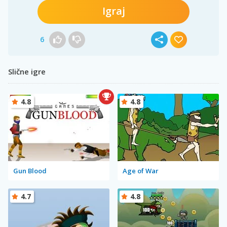
Igraj
6
Slične igre
4.8
4.8
Gun Blood
Age of War
4.7
4.8