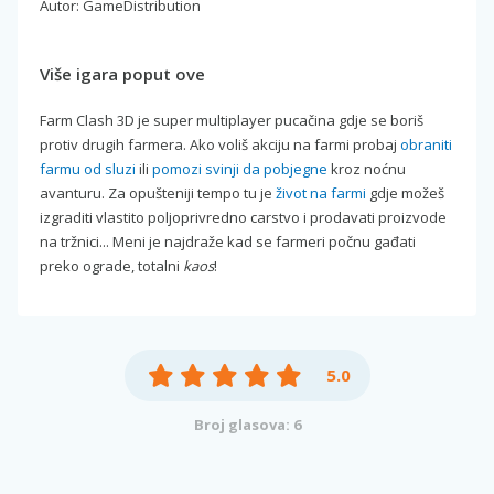
Autor: GameDistribution
Više igara poput ove
Farm Clash 3D je super multiplayer pucačina gdje se boriš
protiv drugih farmera. Ako voliš akciju na farmi probaj
obraniti
farmu od sluzi
ili
pomozi svinji da pobjegne
kroz noćnu
avanturu. Za opušteniji tempo tu je
život na farmi
gdje možeš
izgraditi vlastito poljoprivredno carstvo i prodavati proizvode
na tržnici... Meni je najdraže kad se farmeri počnu gađati
preko ograde, totalni
kaos
!
5.0
Broj glasova: 6