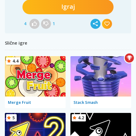
Igraj
4
1
Slične igre
4.4
Merge Fruit
Stack Smash
5
4.2