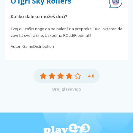
O igri Sky Rollers
Koliko daleko možeš doći?
Tvoj cilj: raširi noge da ne naletiš na prepreke. Budi okretan da
završiš sve razine. Uskoči na ROLLER odmah!
Autor: GameDistribution
4.0
Broj glasova: 5