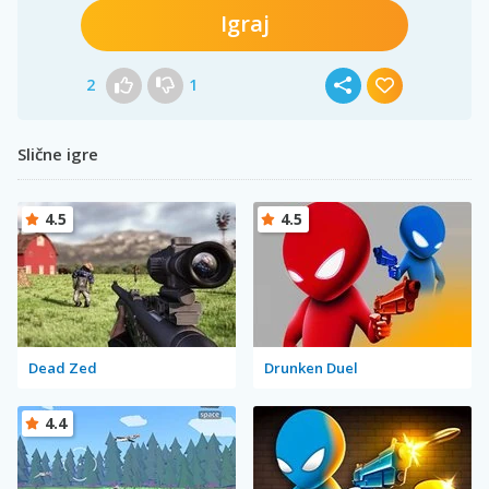
Igraj
2
1
Slične igre
4.5
4.5
Dead Zed
Drunken Duel
4.4