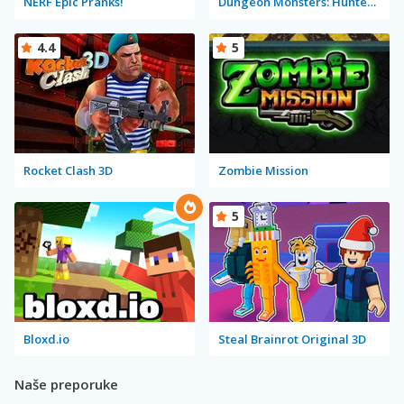
NERF Epic Pranks!
Dungeon Monsters: Hunter Willie
4.4
5
Rocket Clash 3D
Zombie Mission
5
Bloxd.io
Steal Brainrot Original 3D
Naše preporuke