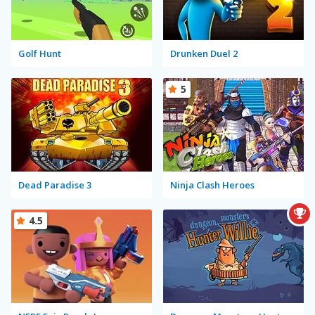
Golf Hunt
Drunken Duel 2
5
Dead Paradise 3
Ninja Clash Heroes
4.5