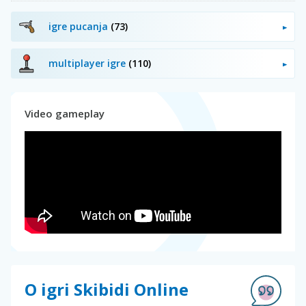
igre pucanja
(73)
multiplayer igre
(110)
Video gameplay
O igri Skibidi Online