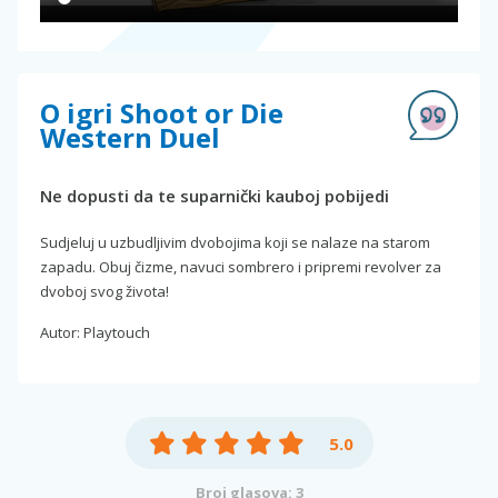
O igri Shoot or Die
Western Duel
Ne dopusti da te suparnički kauboj pobijedi
Sudjeluj u uzbudljivim dvobojima koji se nalaze na starom
zapadu. Obuj čizme, navuci sombrero i pripremi revolver za
dvoboj svog života!
Autor: Playtouch
5.0
Broj glasova: 3