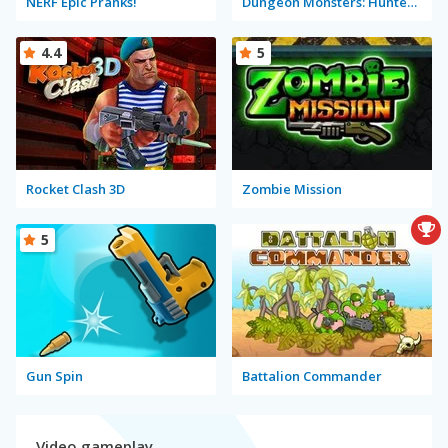
NERF Epic Pranks!
Dungeon Monsters: Hunter Willie
4.4
5
Rocket Clash 3D
Zombie Mission
5
Gun Spin
Battalion Commander
Video gameplay